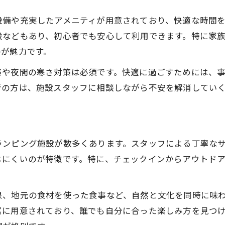
家族で楽しむプチグランピングの秘訣
設備や充実したアメニティが用意されており、快適な時間
ファミリーで安心のプチグランピング体験
設などもあり、初心者でも安心して利用できます。特に家
子どもと一緒に楽しむ長野の自然
のが魅力です。
家族旅行で快適さを重視するポイント
策や夜間の寒さ対策は必須です。快適に過ごすためには、
プチグランピング初心者にも優しい施設選び
者の方は、施設スタッフに相談しながら不安を解消してい
家族向けアクティビティの魅力を紹介
快適さ重視なら長野のグランピングが魅力
プチグランピングで叶う快適なひととき
ランピング施設が数多くあります。スタッフによる丁寧な
長野ならではの設備が人気の理由
じにくいのが特徴です。特に、チェックインからアウトド
初心者でも安心な快適グランピング環境
快適さを追求できるグランピング体験術
泉、地元の食材を使った食事など、自然と文化を同時に味
施設選びで快適度が変わるポイント
富に用意されており、誰でも自分に合った楽しみ方を見つ
星空の下で味わう初心者向け体験術