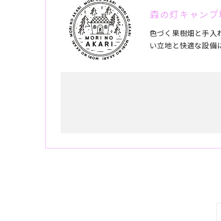
森の灯キャンプ
色づく果樹畑と手入
い立地と快適な設備