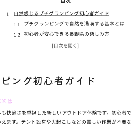
目次
自然感じるプチグランピング初心者ガイド
プチグランピングで自然を満喫する基本とは
初心者が安心できる長野県の楽しみ方
グランピング施設の選び方と快適ポイント
長野の自然体験を気軽に味わうコツ
プチグランピングで心地よい時間を過ごす
初めての長野アウトドア体験を快適に
ンピング初心者ガイド
プチグランピング初心者におすすめの工夫
長野県で快適に過ごすための設備利用法
本とは
アウトドア初心者が失敗しない準備術
らも快適さを重視した新しいアウトドア体験です。初心者
グランピング体験を快適に変える秘訣
いえます。テント設営や火起こしなどの難しい作業が不要
初心者でも安心できるアウトドアの選択