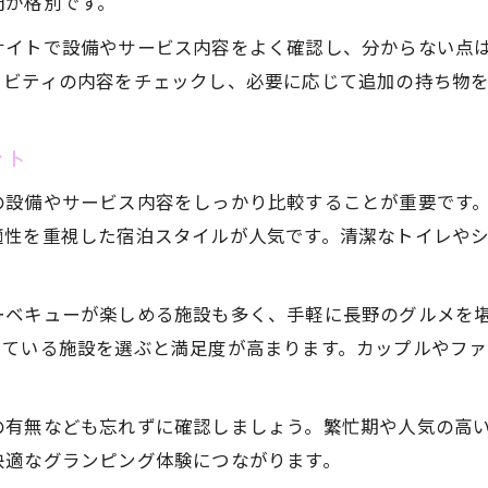
間が格別です。
プチグランピングで星空観賞を満喫する
サイトで設備やサービス内容をよく確認し、分からない点
長野の夜を楽しむ初心者向けの工夫
ィビティの内容をチェックし、必要に応じて追加の持ち物
星空観賞におすすめのグランピング体験
初心者でも簡単にできる星空の楽しみ方
ント
プチグランピングで夜を楽しむ方法
の設備やサービス内容をしっかり比較することが重要です
手ぶらで安心プチグランピングのポイント
適性を重視した宿泊スタイルが人気です。清潔なトイレや
手ぶらでも快適なプチグランピング体験
初心者が安心できる準備不要の魅力
お気軽にお問い合わせください
お気軽にお問い合わせください
ーベキューが楽しめる施設も多く、手軽に長野のグルメを
長野で気軽に楽しむグランピングの方法
している施設を選ぶと満足度が高まります。カップルやフ
手ぶらプランのメリットと注意点
プチグランピング初心者に嬉しい設備とは
の有無なども忘れずに確認しましょう。繁忙期や人気の高
快適なグランピング体験につながります。