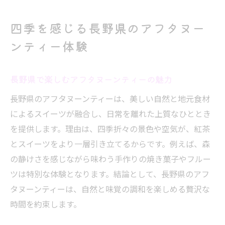
ゆったり過ごすアフタヌーンティーの時間
四季を感じる長野県のアフタヌー
自然と調和するアフタヌーンティーの楽し
み
ンティー体験
季節限定スイーツで彩る優雅な午後のひととき
季節限定スイーツが華やぐアフタヌーンテ
長野県で楽しむアフタヌーンティーの魅力
ィー
長野県のアフタヌーンティーは、美しい自然と地元食材
長野県の旬素材を使ったアフタヌーンティ
によるスイーツが融合し、日常を離れた上質なひととき
ー
を提供します。理由は、四季折々の景色や空気が、紅茶
松本で味わうアフタヌーンティーの魅力
とスイーツをより一層引き立てるからです。例えば、森
限定スイーツで楽しむアフタヌーンティー
の静けさを感じながら味わう手作りの焼き菓子やフルー
体験
ツは特別な体験となります。結論として、長野県のアフ
タヌーンティーは、自然と味覚の調和を楽しめる贅沢な
アフタヌーンティーで感じる長野県の季節
時間を約束します。
感
優雅な午後にぴったりなアフタヌーンティ