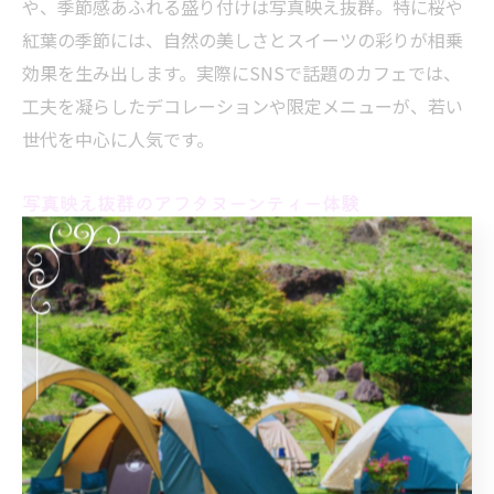
や、季節感あふれる盛り付けは写真映え抜群。特に桜や
紅葉の季節には、自然の美しさとスイーツの彩りが相乗
効果を生み出します。実際にSNSで話題のカフェでは、
工夫を凝らしたデコレーションや限定メニューが、若い
世代を中心に人気です。
写真映え抜群のアフタヌーンティー体験
写真映えを狙うなら、盛り付けや器にも注目したいとこ
ろです。クラフト作家の器や、長野らしい木製のトレー
など、細部にまでこだわった演出が体験価値を高めま
す。実際に、手作りスイーツと美しい紅茶のコントラス
トが、SNSで高評価を得ている事例も。友人や家族と一
緒に、撮影を楽しみながら過ごす午後は、特別な思い出
になります。