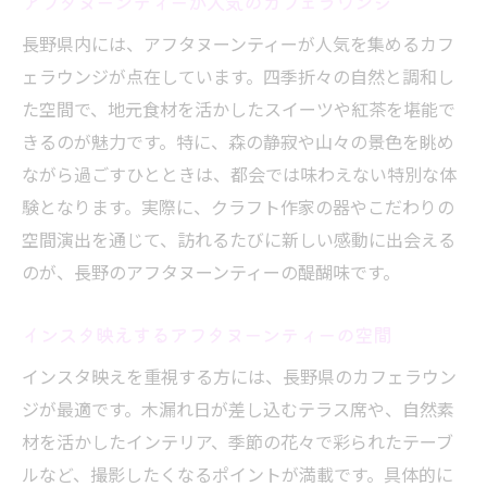
アフタヌーンティーが人気のカフェラウンジ
長野県内には、アフタヌーンティーが人気を集めるカフ
ェラウンジが点在しています。四季折々の自然と調和し
た空間で、地元食材を活かしたスイーツや紅茶を堪能で
きるのが魅力です。特に、森の静寂や山々の景色を眺め
ながら過ごすひとときは、都会では味わえない特別な体
験となります。実際に、クラフト作家の器やこだわりの
空間演出を通じて、訪れるたびに新しい感動に出会える
のが、長野のアフタヌーンティーの醍醐味です。
インスタ映えするアフタヌーンティーの空間
インスタ映えを重視する方には、長野県のカフェラウン
ジが最適です。木漏れ日が差し込むテラス席や、自然素
材を活かしたインテリア、季節の花々で彩られたテーブ
ルなど、撮影したくなるポイントが満載です。具体的に