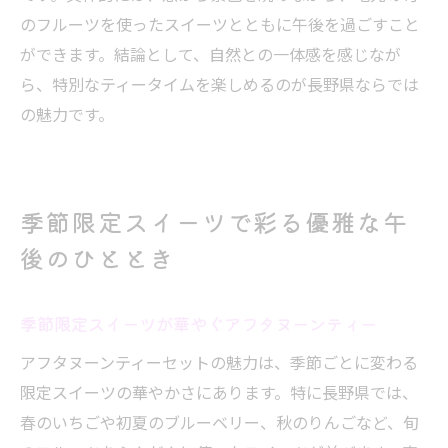
ット
のフルーツを使ったスイーツとともに午後を過ごすこと
思わず撮りたくなるカフェラウンジの魅力
ができます。結論として、自然との一体感を感じなが
ら、特別なティータイムを楽しめるのが長野県ならでは
コスパ重視で選ぶ長野県アフタヌーンティー
の魅力です。
コスパ抜群のアフタヌーンティーセット
長野県で安く楽しむアフタヌーンティーの
コツ
季節限定スイーツで彩る優雅な午
お得に味わう長野市のアフタヌーンティー
コスパと満足度で選ぶアフタヌーンティー
後のひととき
リーズナブルなアフタヌーンティー体験
コスパ重視派必見のアフタヌーンティー
季節限定スイーツが華やぐアフタヌーンティー
自分らしい午後を叶えるおすすめの楽しみ方
アフタヌーンティーセットの魅力は、季節ごとに変わる
アフタヌーンティーで叶える特別な午後
限定スイーツの華やかさにあります。特に長野県では、
自分好みのアフタヌーンティーの選び方
春のいちごや初夏のブルーベリー、秋のりんごなど、旬