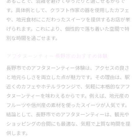
自然と調和する長野県のアフタヌーンティ
あることで、混雑を避けてゆったりと過ごせるからで
ー
す。具体例として、クラフト作家の器を使用したカフェ
や、地元食材にこだわったスイーツを提供するお店が挙
四季の景色とアフタヌーンティータイム
げられます。これにより、個性的で落ち着いた空間で特
アフタヌーンティーで感じる信州の魅力
別な時間を過ごせます。
自然に囲まれたカフェでアフタヌーンティ
ー
アフタヌーンティー 長野市のおすすめ体験
長野県の自然と味わうアフタヌーンティー
長野市でのアフタヌーンティー体験は、アクセスの良さ
セット
と地元らしさを両立した点が魅力です。その理由は、駅
癒やしの空間で過ごすアフタヌーンティー
近くのカフェやホテルラウンジで、気軽に本格的なアフ
地元食材を使ったアフタヌーンティーの魅力
タヌーンティーを味わえるからです。例えば、地元産の
信州食材が光るアフタヌーンティーセット
フルーツや信州産の素材を使ったスイーツが人気です。
地元ならではのスイーツとアフタヌーンテ
結論として、長野市でのアフタヌーンティーは、観光や
ィー
ショッピングの合間にも最適な、気軽で上質な時間を提
アフタヌーンティーに旬のフルーツを取り
供します。