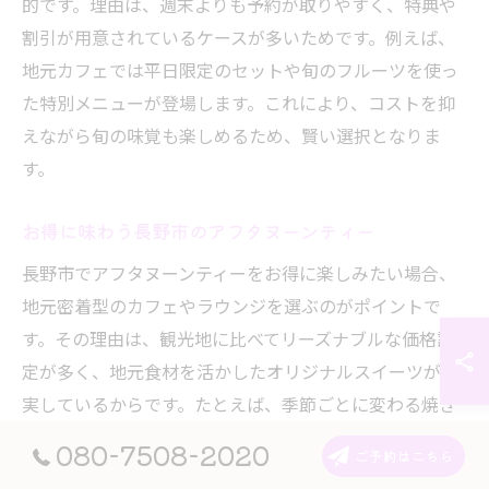
的です。理由は、週末よりも予約が取りやすく、特典や
割引が用意されているケースが多いためです。例えば、
地元カフェでは平日限定のセットや旬のフルーツを使っ
た特別メニューが登場します。これにより、コストを抑
えながら旬の味覚も楽しめるため、賢い選択となりま
す。
お得に味わう長野市のアフタヌーンティー
長野市でアフタヌーンティーをお得に楽しみたい場合、
地元密着型のカフェやラウンジを選ぶのがポイントで
す。その理由は、観光地に比べてリーズナブルな価格設
定が多く、地元食材を活かしたオリジナルスイーツが充
実しているからです。たとえば、季節ごとに変わる焼き
菓子やフルーツを組み合わせたセットは、価格以上の満
080-7508-2020
ご予約はこちら
足感を提供します。結果的に、コスパと満足度を両立で