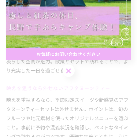
松本や長野市で見つける映えスポット
松本や長野市エリアには、アクセスしやすい“映え”スポ
ットが豊富です。歴史ある街並みやモダンなカフェが点
在し、地元食材を活かしたアフタヌーンティーセットが
楽しめます。例えば、古民家をリノベーションしたカフ
ェや、静かな庭園を望むラウンジなど、それぞれ趣向を
お気軽にお問い合わせください
凝らした空間が魅力。散策とセットで訪れることで、よ
お気軽にお問い合わせください
り充実した一日を過ごせます。
映えを狙うなら外せないアフタヌーンティー
映えを重視するなら、季節限定スイーツや新感覚のアフ
タヌーンティーセットは外せません。ポイントは、旬の
フルーツや地元素材を使ったオリジナルメニューを選ぶ
こと。事前に予約や混雑状況を確認し、ベストなタイミ
ングで訪れるのがコツです。優雅な午後とともに、心に