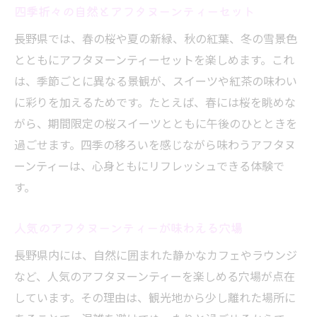
四季折々の自然とアフタヌーンティーセット
ー
長野県では、春の桜や夏の新緑、秋の紅葉、冬の雪景色
アフタヌーンティー好き注目の映えスポット特
とともにアフタヌーンティーセットを楽しめます。これ
集
は、季節ごとに異なる景観が、スイーツや紅茶の味わい
絶景とアフタヌーンティーの映えスポット
に彩りを加えるためです。たとえば、春には桜を眺めな
アフタヌーンティーが楽しめる人気カフェ
がら、期間限定の桜スイーツとともに午後のひとときを
特集
過ごせます。四季の移ろいを感じながら味わうアフタヌ
長野県でインスタ映えするアフタヌーンテ
ーンティーは、心身ともにリフレッシュできる体験で
ィー
す。
写真映え抜群のアフタヌーンティー体験
松本や長野市で見つける映えスポット
人気のアフタヌーンティーが味わえる穴場
映えを狙うなら外せないアフタヌーンティ
長野県内には、自然に囲まれた静かなカフェやラウンジ
ー
など、人気のアフタヌーンティーを楽しめる穴場が点在
長野県ならではの自然と楽しむティータイム
しています。その理由は、観光地から少し離れた場所に