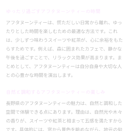
入れて
ゆったり過ごすアフタヌーンティーの時間
地元食材を活かしたアフタヌーンティー体
験
アフタヌーンティーは、慌ただしい日常から離れ、ゆっ
たりとした時間を楽しむための最適な方法です。これ
長野県産素材を味わうアフタヌーンティー
は、少しずつ味わうスイーツや紅茶が、心に余裕をもた
こだわり食材で至福のアフタヌーンティー
らすためです。例えば、森に囲まれたカフェで、静かな
インスタ映え間違いなしの素敵なカフェラウン
午後を過ごすことで、リラックス効果が高まります。ま
ジ
とめとして、アフタヌーンティーは自分自身や大切な人
アフタヌーンティーが人気のカフェラウン
との心豊かな時間を演出します。
ジ
インスタ映えするアフタヌーンティーの空
自然と調和するアフタヌーンティーの楽しみ
間
長野県のアフタヌーンティーの魅力は、自然と調和した
長野市で話題のアフタヌーンティー体験
空間で体験できる点にあります。理由は、自然光や木々
映えるカフェラウンジで素敵な午後を満喫
の香りが、スイーツや紅茶と相まって五感を満たすから
フォトジェニックなアフタヌーンティーセ
です。具体的には、窓から景色を眺めながら、地元の旬