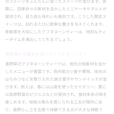
のフルーツをふんだんに使ったスイーツが並びます。実
友人や家族と楽しむアフタヌーンティー体
際に、四季折々の素材を活かしたミニケーキやタルトが
験
提供され、見た目も味わいも格別です。こうした限定ス
一人時間も満喫できるアフタヌーンティー
イーツは、訪れるたびに新鮮な驚きを与えてくれます。
アフタヌーンティーで心豊かなひとときを
季節感を大切にしたアフタヌーンティーは、特別なティ
過ごす
ータイムを演出してくれるでしょう。
多彩な楽しみ方で満足度アップのアフタヌ
ーンティー
長野県の旬素材を使ったアフタヌーンティー
長野県のアフタヌーンティーでは、地元の旬素材を活か
したメニューが豊富です。信州産の小麦や果物、地元の
はちみつなどを取り入れた焼き菓子やサンドイッチが並
びます。例えば、春には山菜を使ったセイボリー、夏に
は高原野菜のピクルスなどが提供され、食材本来の味を
楽しめます。地域の恵みを感じられる工夫が随所にあ
り、長野らしさを五感で体験できる点が大きな特徴で