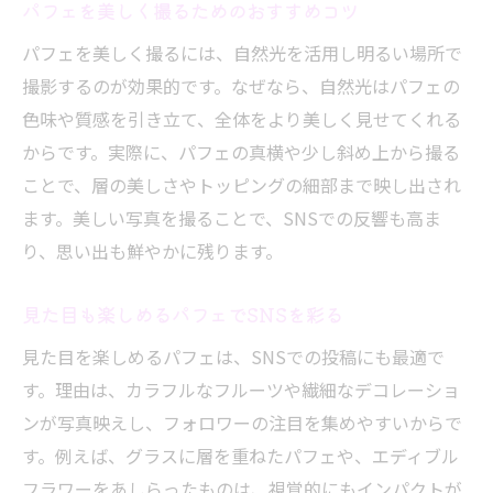
パフェを美しく撮るためのおすすめコツ
パフェを美しく撮るには、自然光を活用し明るい場所で
撮影するのが効果的です。なぜなら、自然光はパフェの
色味や質感を引き立て、全体をより美しく見せてくれる
からです。実際に、パフェの真横や少し斜め上から撮る
ことで、層の美しさやトッピングの細部まで映し出され
ます。美しい写真を撮ることで、SNSでの反響も高ま
り、思い出も鮮やかに残ります。
見た目も楽しめるパフェでSNSを彩る
見た目を楽しめるパフェは、SNSでの投稿にも最適で
す。理由は、カラフルなフルーツや繊細なデコレーショ
ンが写真映えし、フォロワーの注目を集めやすいからで
す。例えば、グラスに層を重ねたパフェや、エディブル
フラワーをあしらったものは、視覚的にもインパクトが