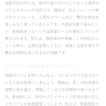
高級志向の方には、素材や盛り付けにこだわった東京の
パフェスポットが注目です。理由は、旬のフルーツや希
少なチョコレート、上質なクリームなど、贅沢な素材を
惜しみなく使っているからです。代表的な取り組みとし
て、産地直送フルーツや自家製ソースを重ねたパフェが
挙げられます。例えば、限定素材や季節ごとの特別メニ
ューも魅力。上質な空間とともに、味覚と五感を満たす
贅沢な時間を過ごせるのが特徴です。
ランキングで話題の東京パフェをチェック
話題のパフェを知りたいなら、ランキングで注目されて
いるお店を参考にしましょう。理由は、多くの利用者が
実際に足を運び、評価しているため信頼性が高いからで
す。具体的には、SNSやグルメサイトで評価の高いおし
ゃれパフェが多数登場しています。例えば、季節限定の