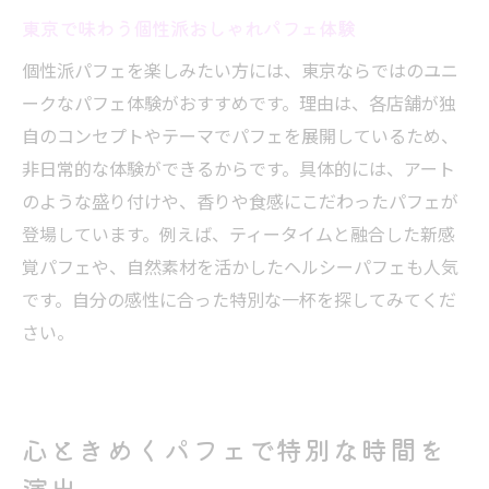
東京で味わう個性派おしゃれパフェ体験
個性派パフェを楽しみたい方には、東京ならではのユニ
ークなパフェ体験がおすすめです。理由は、各店舗が独
自のコンセプトやテーマでパフェを展開しているため、
非日常的な体験ができるからです。具体的には、アート
のような盛り付けや、香りや食感にこだわったパフェが
登場しています。例えば、ティータイムと融合した新感
覚パフェや、自然素材を活かしたヘルシーパフェも人気
です。自分の感性に合った特別な一杯を探してみてくだ
さい。
心ときめくパフェで特別な時間を
演出