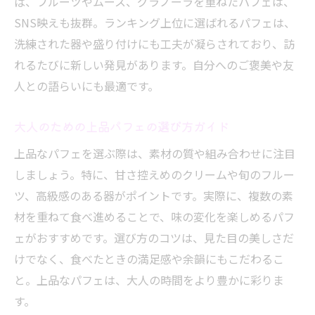
ば、フルーツやムース、グラノーラを重ねたパフェは、
SNS映えも抜群。ランキング上位に選ばれるパフェは、
洗練された器や盛り付けにも工夫が凝らされており、訪
れるたびに新しい発見があります。自分へのご褒美や友
人との語らいにも最適です。
大人のための上品パフェの選び方ガイド
上品なパフェを選ぶ際は、素材の質や組み合わせに注目
しましょう。特に、甘さ控えめのクリームや旬のフルー
ツ、高級感のある器がポイントです。実際に、複数の素
材を重ねて食べ進めることで、味の変化を楽しめるパフ
ェがおすすめです。選び方のコツは、見た目の美しさだ
けでなく、食べたときの満足感や余韻にもこだわるこ
と。上品なパフェは、大人の時間をより豊かに彩りま
す。