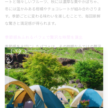
ートと瑞々しいフルーツ、秋には濃厚な栗やかぼちゃ、
冬には温かみある柑橘やチョコレートが組み合わさりま
す。季節ごとに変わる味わいを楽しむことで、毎回新鮮
な驚きと満足感が得られます。
季節感あふれるパフェで贅沢な時間を演出
季節感を大切にしたパフェは、その時期ならではの贅沢
なひとときを演出します。なぜ贅沢感を味わえるのかと
いうと、旬の高級素材や限定の食材が使われているた
め、特別な体験になるからです。具体的には、上質な器
に盛り付けられたパフェを、落ち着いた空間でゆっくり
味わうことで、心も体も満たされます。大切な人との時
間や自分へのご褒美として、季節感あふれるパフェは最
適な選択肢です。