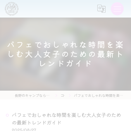
パフェでおしゃれな時間を楽
しむ大人女子のための最新ト
レンドガイド
長野のキャンプなら森の灯キャンプ場・茶亭 森の灯
コラム
パフェでおしゃれな時間を楽しむ大人女子のための最新トレンドガイド
パフェでおしゃれな時間を楽しむ大人女子のため
の最新トレンドガイド
2025/08/27