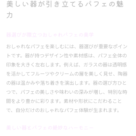
美しい器が引き立てるパフェの魅
力
器選びが際立つおしゃれパフェの美学
おしゃれなパフェを楽しむには、器選びが重要なポイン
トです。器が持つデザイン性や素材感は、パフェ全体の
印象を大きく左右します。例えば、ガラスの器は透明感
を活かしてフルーツやクリームの層を美しく見せ、陶器
の器は温かみや落ち着きを演出します。器の選び方ひと
つで、パフェの美しさや味わいの深みが増し、特別な時
間をより豊かに彩ります。素材や形状にこだわること
で、自分だけのおしゃれなパフェ体験が生まれます。
美しい器とパフェの絶妙なハーモニー