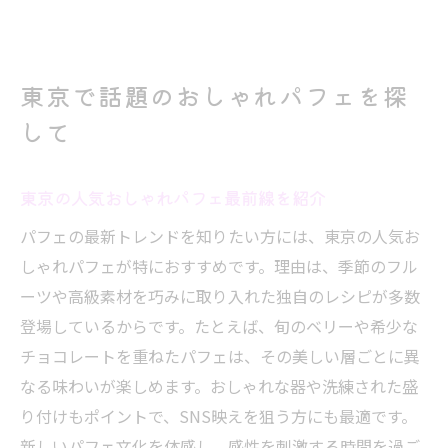
東京で話題のおしゃれパフェを探
して
東京の人気おしゃれパフェ最前線を紹介
パフェの最新トレンドを知りたい方には、東京の人気お
しゃれパフェが特におすすめです。理由は、季節のフル
ーツや高級素材を巧みに取り入れた独自のレシピが多数
登場しているからです。たとえば、旬のベリーや希少な
チョコレートを重ねたパフェは、その美しい層ごとに異
なる味わいが楽しめます。おしゃれな器や洗練された盛
り付けもポイントで、SNS映えを狙う方にも最適です。
新しいパフェ文化を体感し、感性を刺激する時間を過ご