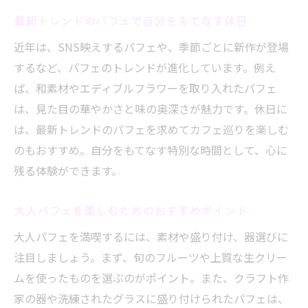
大人女子が喜ぶ写真映えパフェ特集
最新トレンドのパフェで自分をもてなす休日
東京のおしゃれパフェでSNS投稿を満喫
近年は、SNS映えするパフェや、季節ごとに新作が登場
話題のパフェでフォロワーと盛り上がろう
するなど、パフェのトレンドが進化しています。例え
東京で話題のおしゃれパフェを探して
ば、和素材やエディブルフラワーを取り入れたパフェ
東京の人気おしゃれパフェ最前線を紹介
は、見た目の華やかさと味の奥深さが魅力です。休日に
大人女子も満足の東京パフェ店ガイド
は、最新トレンドのパフェを求めてカフェ巡りを楽しむ
高級パフェが楽しめる東京の注目スポット
のもおすすめ。自分をもてなす特別な時間として、心に
残る体験ができます。
ランキングで話題の東京パフェをチェック
パフェ専門店東京で見つける新定番
大人パフェを楽しむためのおすすめポイント
東京で味わう個性派おしゃれパフェ体験
大人パフェを満喫するには、素材や盛り付け、器選びに
心ときめくパフェで特別な時間を演出
注目しましょう。まず、旬のフルーツや上質な生クリー
心ときめくおしゃれパフェで癒しの瞬間
ムを使ったものを選ぶのがポイント。また、クラフト作
大人女子の集いを彩るパフェの選び方
家の器や洗練されたグラスに盛り付けられたパフェは、