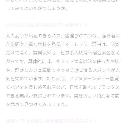
してみてはいかがでしょうか。
大人女子も満足の東京パフェ店ガイド
大人女子が満足できるパフェ店選びのコツは、落ち着い
た空間や上質な素材を重視することです。理由は、味覚
だけでなく、雰囲気やサービスも大切な体験要素となる
からです。具体的には、クラフト作家の器を使ったお店
や、静かなカフェ空間でゆったり過ごせるスポットが人
気を集めています。たとえば、アフタヌーンティー感覚
でパフェを楽しめるお店など、日常を離れてリラックス
できる場所が支持されています。自分らしい特別な時間
を東京で見つけてみましょう。
高級パフェが楽しめる東京の注目スポット