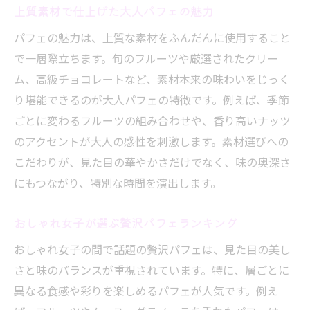
上質素材で仕上げた大人パフェの魅力
パフェの魅力は、上質な素材をふんだんに使用すること
で一層際立ちます。旬のフルーツや厳選されたクリー
ム、高級チョコレートなど、素材本来の味わいをじっく
り堪能できるのが大人パフェの特徴です。例えば、季節
ごとに変わるフルーツの組み合わせや、香り高いナッツ
のアクセントが大人の感性を刺激します。素材選びへの
こだわりが、見た目の華やかさだけでなく、味の奥深さ
にもつながり、特別な時間を演出します。
おしゃれ女子が選ぶ贅沢パフェランキング
おしゃれ女子の間で話題の贅沢パフェは、見た目の美し
さと味のバランスが重視されています。特に、層ごとに
異なる食感や彩りを楽しめるパフェが人気です。例え