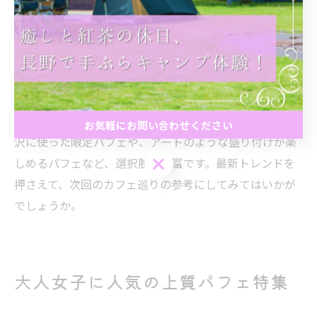
東京でも話題の季節パフェをチェック
東京では、季節ごとに話題となるパフェが多く登場し、
トレンドに敏感な大人女子から注目を集めています。な
ぜ東京の季節パフェが注目されているかというと、素材
や盛り付けにこだわった専門店やカフェが多く、独自の
センスで作られるからです。例えば、旬のフルーツを贅
お気軽にお問い合わせください
沢に使った限定パフェや、アートのような盛り付けが楽
お気軽にお問い合わせください
しめるパフェなど、選択肢も豊富です。最新トレンドを
押さえて、次回のカフェ巡りの参考にしてみてはいかが
でしょうか。
大人女子に人気の上質パフェ特集