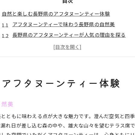
目次
自然と楽しむ長野県のアフタヌーンティー体験
アフタヌーンティーで味わう長野県の自然美
長野県のアフタヌーンティーが人気の理由を探る
自然と調和するアフタヌーンティーの楽しみ方
松本市などで注目のアフタヌーンティー体験談
季節ごとに変わる長野のアフタヌーンティー魅力
ゆったり過ごせる長野県のアフタヌーンティー空間
のアフタヌーンティー体験
スコーン好き必見の長野県で味わう午後の贅沢
アフタヌーンティーに合う長野県のスコーン特集
自然美
こだわり素材で作る長野の絶品スコーンと紅茶
美とともに味わえる点が大きな魅力です。澄んだ空気と四
松本市のおすすめスコーンで味わうアフタヌーンテ
木漏れ日が差し込む森の中や、雄大な山々を望むテラス席
アフタヌーンティーで選ぶスコーンの楽しみ方
和した空間でいただくアフタヌーンティーは、心身ともに