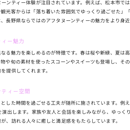
ヌーンティー体験が注目されています。例えば、松本市で
おすすめのスコーンと紅茶の組み合わせ方
や観光客からは「落ち着いた雰囲気でゆっくり過ごせた」
アフタヌーンティーで味わう地元食材の魅力
は、長野県ならではのアフタヌーンティーの魅力をより身近
ペアリングが楽しい長野県のアフタヌーンティー
ゆったりと心ほどけるアフタヌーンティー時間
ティー魅力
アフタヌーンティーで心を癒す長野県の過ごし方
異なる魅力を楽しめるのが特徴です。春は桜や新緑、夏は
長野県の自然と共にくつろぐアフタヌーンティー
果物や旬の素材を使ったスコーンやスイーツも登場し、そ
日常を忘れるひとときをアフタヌーンティーで
験を提供してくれます。
アフタヌーンティーで得られる心身のリフレッシュ
お気軽にお問い合わせください
お気軽にお問い合わせください
友人や家族と過ごす癒しのアフタヌーンティー
ンティー空間
非日常を感じる長野県のアフタヌーンティー体験
りとした時間を過ごせる工夫が随所に施されています。例
SNS映えする長野県のアフタヌーンティー巡り
を演出します。家族や友人と会話を楽しみながら、ゆっく
アフタヌーンティーで叶うSNS映えスポット紹介
慮が、訪れる人々に癒しと満足感をもたらしています。
写真映え抜群の長野県アフタヌーンティー体験