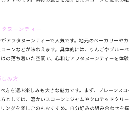
アフタヌーンティーで祝う特別な日の過ごし方
長野県で記念日を彩るアフタヌーンティー選び
友人や家族と特別な時間を演出するコツ
フタヌーンティー
コスパ重視で選ぶアフタヌーンティー体験
ンがアフタヌーンティーで人気です。地元のベーカリーや
思い出に残る長野県のアフタヌーンティー計画
スコーンなどが味わえます。具体的には、りんごやブルー
予約のコツと混雑回避で安心のアフタヌーンティー
ではの落ち着いた空間で、心和むアフタヌーンティーを体
楽しみ方
食べ方を選ぶ楽しみも大きな魅力です。まず、プレーンスコ
べ方としては、温かいスコーンにジャムやクロテッドクリ
アリングを楽しむのもおすすめ。自分好みの組み合わせを探