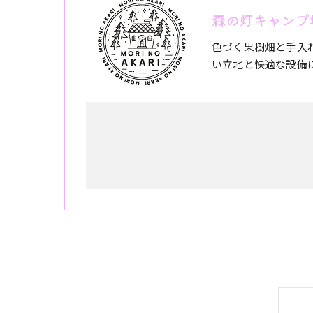
森の灯キャンプ
色づく果樹畑と手入
い立地と快適な設備