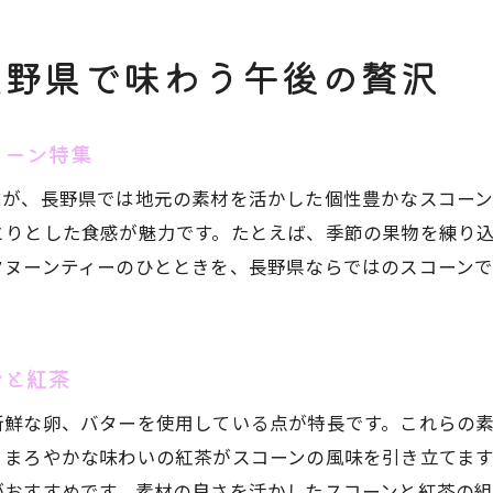
SNSで話題のアフタヌーンティーを満喫
長野県で味わう午後の贅沢
おしゃれ空間で映えるアフタヌーンティーを探そう
松本市のおすすめアフタヌーンティー巡り
思い出に残る写真とアフタヌーンティー
コーン特集
季節ごとのスコーンを楽しむ長野の過ごし方
すが、長野県では地元の素材を活かした個性豊かなスコー
アフタヌーンティーで味わう季節限定スコーン
とりとした食感が魅力です。たとえば、季節の果物を練り
長野県の旬素材を使ったスコーンの楽しみ方
タヌーンティーのひとときを、長野県ならではのスコーン
四季折々のスコーンをアフタヌーンティーで
季節ごとに変わるアフタヌーンティーの魅力
ンと紅茶
限定メニューを楽しむ長野県のアフタヌーンティー
春夏秋冬で選ぶスコーンと紅茶の楽しみ
新鮮な卵、バターを使用している点が特長です。これらの
くまろやかな味わいの紅茶がスコーンの風味を引き立てま
特別な日を彩るアフタヌーンティーの選び方
がおすすめです。素材の良さを活かしたスコーンと紅茶の