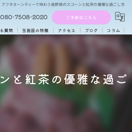
アフタヌーンティーで味わう長野県のスコーンと紅茶の優雅な過ごし方
080-7508-2020
ご予約はこちら
る質問
当施設の特徴
アクセス
ブログ
コラム
周辺施設
アフタヌーンティー
ンと紅茶の優雅な過ご
団体
大人数
初心者