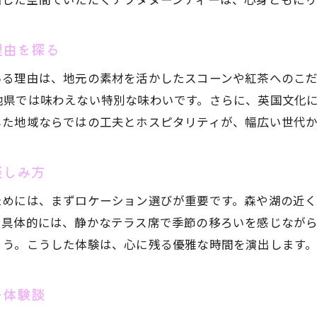
長野県で人気のスコーンを深掘り解説
午後の贅沢を彩るアフタヌーンティーの魅力
理由を探る
おしゃれな空間で過ごすアフタヌーンティーの魅力
いる理由は、地元の素材を活かしたスコーンや紅茶へのこ
アフタヌーンティーに最適なおしゃれ空間の選び方
他県では味わえない特別な味わいです。さらに、英国文化
長野県のアフタヌーンティーは雰囲気も格別
した地域ならではの工夫とホスピタリティが、幅広い世代
インテリアにこだわったアフタヌーンティー体験
落ち着いた空間で楽しむアフタヌーンティーの魅力
楽しみ方
SNS映えする長野県のアフタヌーンティー紹介
ためには、まずロケーション選びが重要です。森や湖の近
友人や家族と過ごすおしゃれなアフタヌーンティー
。具体的には、静かなテラス席で季節の移ろいを感じなが
長野県ならではのスコーンと紅茶の組み合わせ方
ょう。こうした体験は、心に残る優雅な時間を演出します
アフタヌーンティーで楽しむスコーンと紅茶の相性
長野県産素材が光るスコーンと紅茶のペアリング術
ー体験談
紅茶選びで広がるアフタヌーンティーの奥深さ