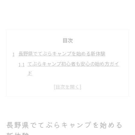
目次
長野県でてぶらキャンプを始める新体験
てぶらキャンプ初心者も安心の始め方ガイ
ド
長野で体験できる手ぶらキャンプの魅力と
は
てぶらキャンプで味わう長野の大自然の感
動
長野県で人気の手ぶらグランピング体験法
長野県でてぶらキャンプを始める
日帰りもOKなてぶらキャンプの楽しみ方