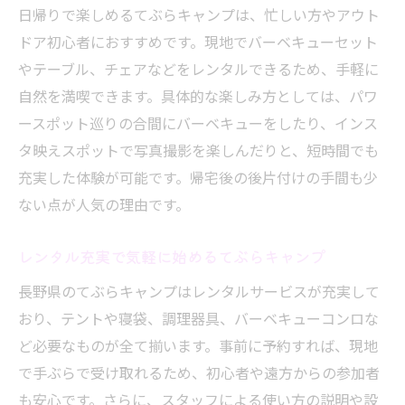
日帰りで楽しめるてぶらキャンプは、忙しい方やアウト
し方
ドア初心者におすすめです。現地でバーベキューセット
忙しい毎日から解放される長野の休日
やテーブル、チェアなどをレンタルできるため、手軽に
レンタル充実の長野で気軽にてぶら体験
自然を満喫できます。具体的な楽しみ方としては、パワ
長野のレンタルサービスで手軽なてぶら体
ースポット巡りの合間にバーベキューをしたり、インス
験
タ映えスポットで写真撮影を楽しんだりと、短時間でも
用意不要のてぶらキャンプでラクラクアウ
充実した体験が可能です。帰宅後の後片付けの手間も少
トドア
ない点が人気の理由です。
最新レンタル事情で快適に楽しむ長野の自
然
レンタル充実で気軽に始めるてぶらキャンプ
初心者も安心のキャンプレンタル活用法
長野県のてぶらキャンプはレンタルサービスが充実して
レンタルグッズで広がるてぶらキャンプの
おり、テントや寝袋、調理器具、バーベキューコンロな
魅力
ど必要なものが全て揃います。事前に予約すれば、現地
長野で人気の手ぶらレンタルプランを解説
で手ぶらで受け取れるため、初心者や遠方からの参加者
も安心です。さらに、スタッフによる使い方の説明や設
長野県で心身をリフレッシュするキャンプ旅