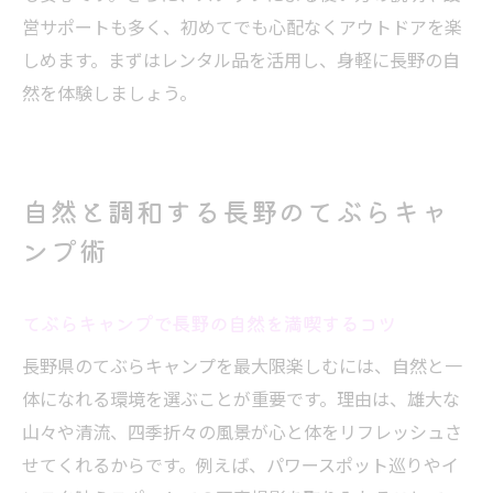
営サポートも多く、初めてでも心配なくアウトドアを楽
てぶらキャンプで叶える心身リフレッシュ
しめます。まずはレンタル品を活用し、身軽に長野の自
旅
然を体験しましょう。
長野の自然と触れ合う癒しのアウトドア体
験
パワースポットで感じるキャンプの醍醐味
自然と調和する長野のてぶらキャ
てぶらキャンプで非日常を満喫する方法
ンプ術
長野で実現する癒しのキャンプステイ提案
自然の力で心を整えるてぶらアウトドア
てぶらキャンプで長野の自然を満喫するコツ
グランピングも楽しめる長野のてぶらプラン
長野で話題の手ぶらグランピング体験法
長野県のてぶらキャンプを最大限楽しむには、自然と一
ラグジュアリーなてぶらキャンプの楽しみ
体になれる環境を選ぶことが重要です。理由は、雄大な
方
山々や清流、四季折々の風景が心と体をリフレッシュさ
せてくれるからです。例えば、パワースポット巡りやイ
初心者におすすめの長野グランピング術