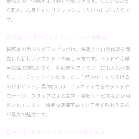
自然との一体感をより深く体験できます。忙しい日常か
無料スポットを活用したデイキャンプ術
ら離れ、心身ともにリフレッシュしたい方にぴったりで
てぶらキャンプとバーベキューの組み合わ
す。
せ
レンタルサービス充実のバーベキュー体験
長野県で人気の手ぶらグランピング体験法
おしゃれ空間で過ごす日帰りアウトドア
長野県の手ぶらグランピングは、快適さと自然体験を両
てぶらキャンプなら長野で叶う癒しの休日
立した新しいアウトドアの楽しみ方です。ベッドや冷暖
手ぶらで過ごす長野のリフレッシュ休日提
房完備の施設が多く、初心者やファミリーにも人気があ
案
ります。チェックイン後はすぐに自然の中でくつろげる
パワースポット巡りも楽しめるてぶら体験
のがポイント。具体的には、アメニティ付きのテントや
癒し効果抜群の長野の手ぶらキャンプスタ
コテージ、スタッフによる設営・撤収サービスなどが用
イル
意されています。特別な準備不要で非日常を味わえるの
が最大の魅力です。
自然と触れ合うことで心身をリセットする
方法
日帰りもOKなてぶらキャンプの楽しみ方
てぶらキャンプで叶う癒やしの時間の過ご