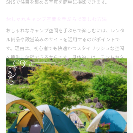
SNSで注目を集める写真を簡単に撮影できます。
おしゃれキャンプ空間を手ぶらで楽しむ方法
おしゃれなキャンプ空間を手ぶらで楽しむには、レンタ
ル備品や設営済みのサイトを活用するのがポイントで
す。理由は、初心者でも快適かつスタイリッシュな空間
を簡単に体験できるからです。具体的には、テントやタ
ープ、調理器具、テーブルセットなどがすべて揃ってい
るプランを選ぶことが推奨されます。また、カフェスペ
ースや清潔な設備が整った施設を選ぶことで、より快適
に過ごせます。これにより、荷物なしでおしゃれなアウ
トドア体験が実現できます。
自然美を活かした写真撮影のコツとポイント
自然美を最大限に活かした写真撮影のコツは、光の使い