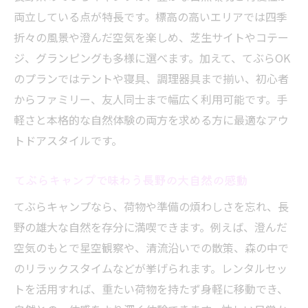
てぶらキャンプで叶えるインスタ映え体験
両立している点が特長です。標高の高いエリアでは四季
長野で話題のフォトジェニックなキャンプ
折々の風景や澄んだ空気を楽しめ、芝生サイトやコテー
術
ジ、グランピングも多様に選べます。加えて、てぶらOK
SNS映えする長野のてぶらグランピングと
のプランではテントや寝具、調理器具まで揃い、初心者
は
からファミリー、友人同士まで幅広く利用可能です。手
おしゃれキャンプ空間を手ぶらで楽しむ方
軽さと本格的な自然体験の両方を求める方に最適なアウ
法
トドアスタイルです。
自然美を活かした写真撮影のコツとポイン
ト
てぶらキャンプで味わう長野の大自然の感動
てぶらキャンプで巡る長野の絶景スポット
てぶらキャンプなら、荷物や準備の煩わしさを忘れ、長
日帰りも楽しい長野のてぶらバーベキュー
野の雄大な自然を存分に満喫できます。例えば、澄んだ
日帰りで気軽に楽しむてぶらバーベキュー
空気のもとで星空観察や、清流沿いでの散策、森の中で
のリラックスタイムなどが挙げられます。レンタルセッ
長野で人気の手ぶらバーベキュープラン紹
トを活用すれば、重たい荷物を持たず身軽に移動でき、
介