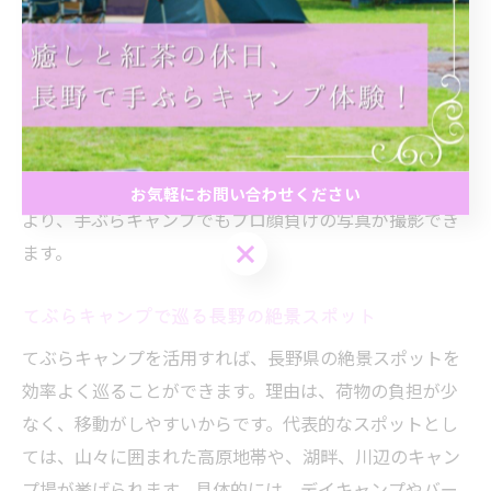
方と構図にあります。理由は、長野県の自然は四季折々
で表情を変え、朝夕の光が特に写真映えするためです。
具体的には、朝日や夕陽を背景に撮影したり、緑の中で
被写体に自然光を当てることで、ナチュラルな雰囲気を
演出できます。さらに、森や湖畔の奥行きを活かした構
図にすることで、より印象的な一枚になります。これに
お気軽にお問い合わせください
より、手ぶらキャンプでもプロ顔負けの写真が撮影でき
お気軽にお問い合わせください
ます。
てぶらキャンプで巡る長野の絶景スポット
てぶらキャンプを活用すれば、長野県の絶景スポットを
効率よく巡ることができます。理由は、荷物の負担が少
なく、移動がしやすいからです。代表的なスポットとし
ては、山々に囲まれた高原地帯や、湖畔、川辺のキャン
プ場が挙げられます。具体的には、デイキャンプやバー