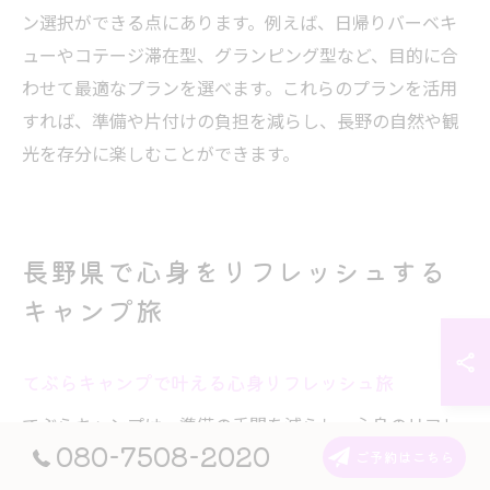
ン選択ができる点にあります。例えば、日帰りバーベキ
ューやコテージ滞在型、グランピング型など、目的に合
わせて最適なプランを選べます。これらのプランを活用
すれば、準備や片付けの負担を減らし、長野の自然や観
光を存分に楽しむことができます。
長野県で心身をリフレッシュする
キャンプ旅
てぶらキャンプで叶える心身リフレッシュ旅
てぶらキャンプは、準備の手間を減らし、心身のリフレ
080-7508-2020
ッシュに最適なアウトドア体験です。荷物の多さや装備
ご予約はこちら