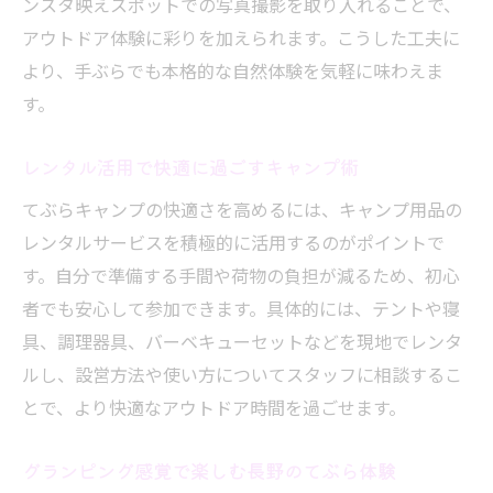
ンスタ映えスポットでの写真撮影を取り入れることで、
手ぶらで気軽に大自然と贅沢ステイを満喫
アウトドア体験に彩りを加えられます。こうした工夫に
長野ならではのグランピングプランを比較
より、手ぶらでも本格的な自然体験を気軽に味わえま
てぶらキャンプとグランピングの違いとは
す。
レンタル活用で快適に過ごすキャンプ術
てぶらキャンプの快適さを高めるには、キャンプ用品の
レンタルサービスを積極的に活用するのがポイントで
す。自分で準備する手間や荷物の負担が減るため、初心
者でも安心して参加できます。具体的には、テントや寝
具、調理器具、バーベキューセットなどを現地でレンタ
ルし、設営方法や使い方についてスタッフに相談するこ
とで、より快適なアウトドア時間を過ごせます。
グランピング感覚で楽しむ長野のてぶら体験