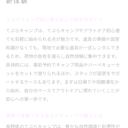
新体験
レンタル充実で気軽に始めるてぶらキャン
プ
てぶらキャンプ初心者も安心の始め方ガイド
自然と調和する長野のてぶらキャンプ術
てぶらキャンプは、てぶらキャンプやアウトドア初心者
てぶらキャンプで長野の自然を満喫するコ
でも気軽に始められる点が魅力です。道具の準備や設営
ツ
知識がなくても、現地で必要な道具が一式レンタルでき
レンタル活用で快適に過ごすキャンプ術
るため、荷物の負担を減らし自然体験に集中できます。
グランピング感覚で楽しむ長野のてぶら体
具体的には、事前予約でキャンプ用品やバーベキューセ
験
ットをセットで借りられるほか、スタッフが設営をサポ
家族や友人と楽しむ手ぶらキャンプの工夫
ートするケースもあります。まずは日帰りや短期滞在か
ら始め、自分のペースでアウトドアに慣れていくことが
長野の自然を活かすてぶらキャンプの設営
安心への第一歩です。
法
初心者にも安心な長野のてぶらキャンプ場
長野で体験できる手ぶらキャンプの魅力とは
インスタ映えも叶う長野のてぶらアウトドア
長野県のてぶらキャンプは、豊かな自然環境と利便性が