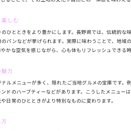
カフェ巡りで出会う長野県ランチの多彩な味
心豊かに過ごせる長野県カフェとランチ提案
に楽しむ
ランチで味わう地元の魅力とカフェ文化
ご当地の美味しさを探すカフェランチの旅
りのひとときをより豊かにします。長野県では、伝統的な
粉のパンなどが挙げられます。実際に味わうことで、地域
カフェ巡りで発見する長野の郷土グルメ
穏やかな空気を感じながら、心も体もリフレッシュできる
長野県カフェで味覚と癒やしを同時に体験
の魅力
ジナルメニューが多く、隠れたご当地グルメの宝庫です。
レンドのハーブティーなどがあります。こうしたメニューは
光や日常のひとときがより特別なものに変わります。
み方