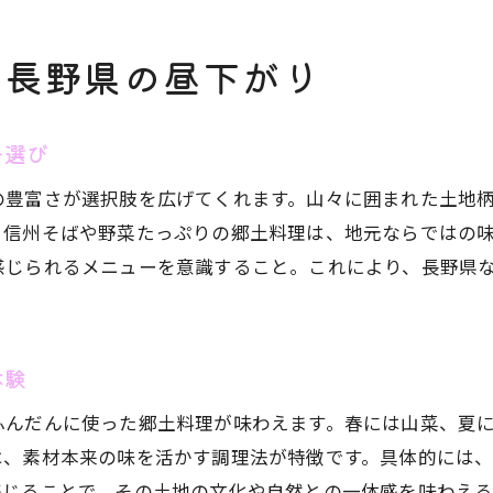
人気の長野県カフェで味わうランチのひととき
う長野県の昼下がり
穴場カフェでゆったり過ごすランチタイム
おしゃれと美味しさが共存するランチスポット
カフェ巡りで発見する長野県のランチスタイル
チ選び
長野の自然に囲まれたランチの過ごし方
の豊富さが選択肢を広げてくれます。山々に囲まれた土地
自然に包まれたロケーションでランチを満喫
、信州そばや野菜たっぷりの郷土料理は、地元ならではの
長野県の自然カフェで癒やしのランチ体験
感じられるメニューを意識すること。これにより、長野県
四季折々の風景を楽しむランチの楽しみ方
自然と調和したカフェで心地よいランチ時間
体験
緑豊かな空間で味わう長野県ランチの魅力
自然派カフェを巡る長野でのランチプラン
ふんだんに使った郷土料理が味わえます。春には山菜、夏
は、素材本来の味を活かす調理法が特徴です。具体的には
心豊かになるカフェ巡りで長野の味覚探訪
感じることで、その土地の文化や自然との一体感を味わえる