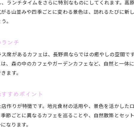
し、ランチタイムをさらに特別なものにしてくれます。高
長野市で話題の映えるカフェとランチ体験
広がる山並みや四季ごとに変わる景色は、訪れるたびに新
ランチがもっと楽しくなるインスタ映えカフェ
ょう。
写真映えするカフェで味わう長野のランチ
長野県発祥グルメの魅力と出会う昼食旅
のランチ
長野県発祥のグルメを堪能できるランチスポット
ラス席があるカフェは、長野県ならではの癒やしの空間で
地元の味を楽しむランチで地域の魅力を再発見
には、森の中のカフェやガーデンカフェなど、自然と一体
発祥グルメとランチの新しい組み合わせを体験
できます。
伝統と新しさが融合する長野ランチの選び方
お気軽にお問い合わせください
お気軽にお問い合わせください
長野県ならではの昼食グルメを味わう旅のヒント
おすすめポイント
ご当地発祥の食文化に触れるランチタイム
た店作りが特徴です。地元食材の活用や、景色を活かした
おしゃれな空間で過ごす長野カフェランチ
、季節ごとに異なるカフェを巡ることや、自然散策とセッ
おしゃれなカフェ空間で楽しむランチの魅力
かになります。
長野市で見つける居心地抜群のカフェランチ