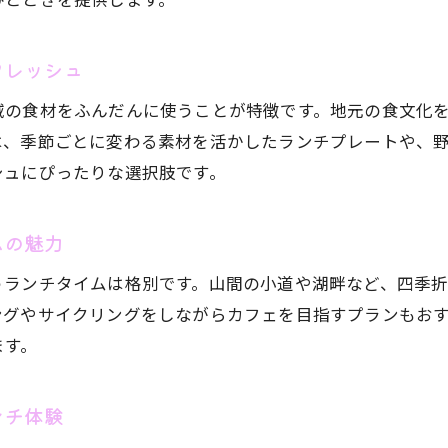
ランチにおすすめのご当地食材の楽しみ方
長野県独自の味を感じるランチタイムの過ごし方
フレッシュ
絶景とともに楽しむ長野県カフェ時間
域の食材をふんだんに使うことが特徴です。地元の食文化
絶景を眺めながら楽しむカフェランチの魅力
は、季節ごとに変わる素材を活かしたランチプレートや、
長野県で出会える景色自慢のカフェとランチ
シュにぴったりな選択肢です。
自然と一体になれるランチカフェの選び方
人気の絶景カフェで味わう特別なランチ体験
ムの魅力
ランチがさらに美味しくなる絶景カフェ時間
うランチタイムは格別です。山間の小道や湖畔など、四季
長野県カフェで自然と食事を堪能する方法
ングやサイクリングをしながらカフェを目指すプランもお
インスタ映えカフェで特別なランチを満喫
ます。
おしゃれでインスタ映えするランチカフェ特集
SNS映えを狙える長野県カフェランチの魅力
ンチ体験
特別なランチ時間を彩るカフェ空間の楽しみ方