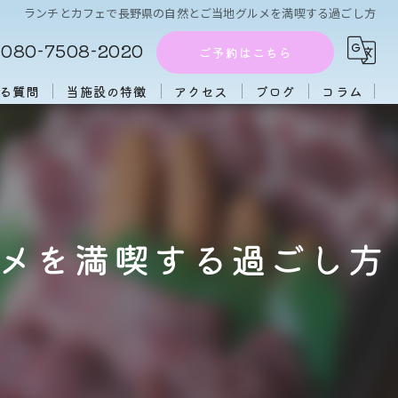
ランチとカフェで長野県の自然とご当地グルメを満喫する過ごし方
080-7508-2020
ご予約はこちら
る質問
当施設の特徴
アクセス
ブログ
コラム
周辺施設
アフタヌーンティー
団体
メを満喫する過ごし方
大人数
初心者