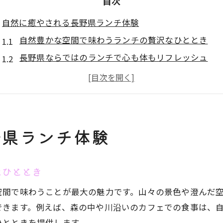
目次
自然に癒やされる長野県ランチ体験
自然豊かな空間で味わうランチの贅沢なひととき
長野県ならではのランチで心も体もリフレッシュ
カフェ探しに自然と触れるランチタイムの魅力
絶景を望むカフェで楽しむ長野県のランチ体験
自然と調和したカフェで過ごす癒やしのランチ
長野県カフェの魅力を巡る、ランチのおすすめポイ
野県ランチ体験
ご当地グルメで味わう長野県の昼下がり
長野県のご当地グルメを満喫するランチ選び
なひととき
旬の食材を使ったランチで郷土料理を体験
空間で味わうことが最大の魅力です。山々の景色や澄んだ
ご当地グルメで昼下がりランチを豊かに楽しむ
できます。例えば、森の中や川沿いのカフェでの食事は、
カフェメニューに隠れた長野県グルメの魅力
ひとときを提供します。