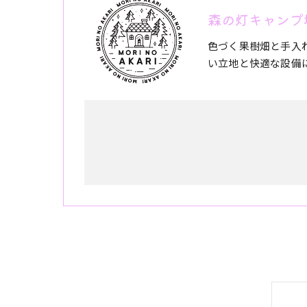
森の灯キャンプ
色づく果樹畑と手入
い立地と快適な設備