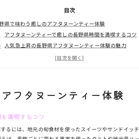
目次
野県で味わう癒しのアフタヌーンティー体験
アフタヌーンティーで癒しの長野県時間を満喫するコツ
人気急上昇の長野県アフタヌーンティー体験の魅力
長野県でアフタヌーンティーが人気の理由とは何か
リラックスできる長野アフタヌーンティーの過ごし方
アフタヌーンティーで長野県の自然を感じる贅沢時間
アフタヌーンティーが長野で愛される秘密を探る
のアフタヌーンティー体験
節感あふれるランチとアフタヌーンティーの楽しみ方
アフタヌーンティーとランチで味わう長野県の季節の魅
間を満喫するコツ
季節限定アフタヌーンティーランチの楽しみ方
喫するには、地元の旬食材を使ったスイーツやサンドイッ
アフタヌーンティーで旬の食材を堪能する方法
例えば、季節ごとに変わる果実を使ったタルトや地元産ハ