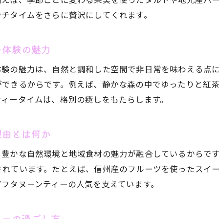
長野県ならではの季節感あふれるランチとアフタヌーン
ンチタイムをさらに贅沢にしてくれます。
アフタヌーンティーで楽しむ長野の季節の彩り
季節ごとに変わる長野県アフタヌーンティーの魅力
ー体験の魅力
然に囲まれた長野県で贅沢な午後を過ごす秘訣
体験の魅力は、自然と調和した空間で非日常を味わえる点
自然溢れる長野県でアフタヌーンティーを楽しむ極意
ができるからです。例えば、静かな森の中でゆったりと紅
アフタヌーンティーで贅沢な午後を過ごすための工夫
ティータイムは、格別の癒しをもたらします。
長野県の自然とアフタヌーンティーが調和する理由
静かな午後におすすめのアフタヌーンティー体験
理由とは何か
アフタヌーンティーで癒しの午後を演出する方法
、豊かな自然環境と地域食材の魅力が融合しているからで
長野県の自然とアフタヌーンティーで心を満たす
されています。たとえば、信州産のフルーツを使ったスイ
フタヌーンティーを満喫したいなら地元食材に注目
アフタヌーンティーの人気を支えています。
アフタヌーンティーで味わう長野県産食材の新鮮さ
地元食材使用のアフタヌーンティーが選ばれる理由
ィーの過ごし方