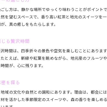
アフタヌーンティーで堪能する長野の旬の味覚
過ごし方は、静かな場所でゆっくり味わうことがポイント
長野県産スイーツが光るアフタヌーンティーの魅力
自然を望むスペースで、香り高い紅茶と地元のスイーツを
アフタヌーンティーをより楽しむための食材選び
間が、真の癒しをもたらします。
長野県の地元食材が主役のアフタヌーンティー
ときめく長野県のアフタヌーンティーランチ事情
感じる贅沢時間
アフタヌーンティー付きランチで長野県を満喫
贅沢時間は、四季折々の景色や空気を楽しむことにありま
長野県で話題のアフタヌーンティーランチとは
。たとえば、新緑や紅葉を眺めながら、地元産のフルーツ
アフタヌーンティーとランチの絶妙な組み合わせ
な時間が、心に残ります。
お気軽にお問い合わせください
お気軽にお問い合わせください
長野県アフタヌーンティーランチの選び方ガイド
アフタヌーンティーランチで充実の休日を過ごす方法
秘密を探る
注目の長野県アフタヌーンティーランチ体験
、地域の文化や自然との調和にあります。理由は、都会に
野の癒し時間を彩るアフタヌーンティーの魅力
食材を活かした季節限定のスイーツや、森の香りを楽しめ
アフタヌーンティーが叶える長野の癒し時間の秘密
ています。