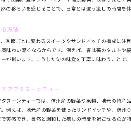
自然の移ろいを感じることで、日常とは違う癒しの時間を
アフタヌーンティーで味わう長野県産スイーツの魅力
長野県アフタヌーンティーの新しい楽しみ方提案
する方法
地元スイーツが主役のアフタヌーンティー体験
アフタヌーンティーで広がる長野県のスイーツ世界
は、季節ごとに変わるスイーツやサンドイッチの構成に注
一層味わい深くなるからです。例えば、春は苺のタルトや
長野県産スイーツとアフタヌーンティーの相性
ューが揃います。こうした旬の味覚を丁寧に味わうことで
新感覚の長野県アフタヌーンティーを体験しよう
チとアフタヌーンティー
フタヌーンティーでは、信州産の野菜や果物、地元の特産
す。例えば、地元産の野菜を使ったサンドイッチや、信州
覚で実感でき、自然と調和した癒しの時間を過ごせるのが