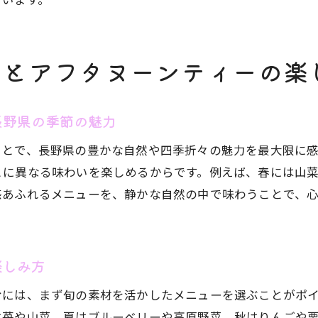
長野県でアフタヌーンティーが人気な理由を探る
アフタヌーンティーで癒しの時間を充実させるコツ
チとアフタヌーンティーの楽
長野県のアフタヌーンティーが心に残る理由
アフタヌーンティーを通じて味わう長野の贅沢感
癒しを求める人におすすめのアフタヌーンティー
長野県の季節の魅力
ったり過ごす休日におすすめのランチと午後のひととき
ことで、長野県の豊かな自然や四季折々の魅力を最大限に
アフタヌーンティーでゆるやかに過ごす休日の提案
とに異なる味わいを楽しめるからです。例えば、春には山
ランチとアフタヌーンティーで休日を満喫する方法
感あふれるメニューを、静かな自然の中で味わうことで、
アフタヌーンティーで心地よい午後を過ごすコツ
休日に楽しみたいアフタヌーンティーランチ
楽しみ方
アフタヌーンティーで充実した休日の過ごし方
心身を癒すアフタヌーンティーの午後
むには、まず旬の素材を活かしたメニューを選ぶことがポ
は苺や山菜、夏はブルーベリーや高原野菜、秋はりんごや
元産スイーツが光る長野県アフタヌーンティー新提案