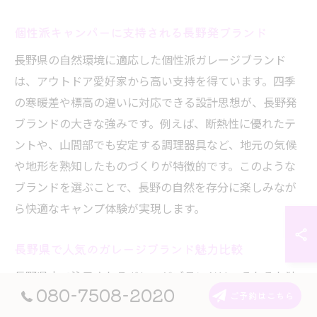
個性派キャンパーに支持される長野発ブランド
長野県の自然環境に適応した個性派ガレージブランド
は、アウトドア愛好家から高い支持を得ています。四季
の寒暖差や標高の違いに対応できる設計思想が、長野発
ブランドの大きな強みです。例えば、断熱性に優れたテ
ントや、山間部でも安定する調理器具など、地元の気候
や地形を熟知したものづくりが特徴的です。このような
ブランドを選ぶことで、長野の自然を存分に楽しみなが
ら快適なキャンプ体験が実現します。
長野県で人気のガレージブランド魅力比較
長野県内で注目されるガレージブランドは、それぞれ独
080-7508-2020
自のデザインや機能性で差別化されています。例えば、
ご予約はこちら