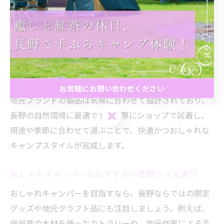
長野県で注目のアウトドアファッションとギア
長野県では、機能性とファッション性を両立したアウト
ドアウェアやギアが注目されています。防寒性や撥水性
に優れたジャケット、速乾素材のパンツ、アクティブな
動きにも対応できるシューズなどが代表例です。特に、
お気軽にお問い合わせください
地元ブランドの製品は気候に合わせて設計されており、
お気軽にお問い合わせください
長野の自然環境に最適です。実際にショップで試着し、
用途や季節に合わせて選ぶことで、快適かつおしゃれな
キャンプスタイルが完成します。
おしゃれキャンパーにおすすめの長野グッズ選び
おしゃれキャンパーを目指すなら、長野ならではの限定
グッズや地元クラフト品にも注目しましょう。例えば、
信州産の木材を使ったカトラリーや、地元作家による手