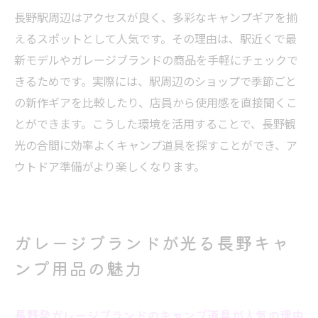
長野の自然を満喫するための必須キャンプ
長野駅周辺はアクセスが良く、多彩なキャンプギアを揃
ギア
えるスポットとして人気です。その理由は、駅近くで最
信州の風土に合うキャンプ用品とその選定
新モデルやガレージブランドの商品を手軽にチェックで
基準
きるためです。実際には、駅周辺のショップで季節ごと
の新作ギアを比較したり、店員から使用感を直接聞くこ
アウトドア好き必見の長野県キャンプ事情
とができます。こうした環境を活用することで、長野観
長野県で体験する多彩なキャンプスタイル
光の合間に効率よくキャンプ道具を探すことができ、ア
紹介
ウトドア準備がより楽しくなります。
キャンプ道具の進化と長野アウトドアの魅
力
ガレージブランド活用術と長野県事情を解
ガレージブランドが光る長野キャ
説
ンプ用品の魅力
おしゃれなキャンパーが集う長野のアウト
ドアショップ
長野市や松本で知る最新キャンプトレンド
長野発ガレージブランドのキャンプ道具が人気の理由