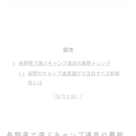
目次
長野県で選ぶキャンプ道具の最新トレンド
長野のキャンプ道具選びで注目すべき新傾
向とは
アウトドア好きが集う長野の最新キャンプ
事情
ガレージブランドが牽引する長野県のキャ
ンプ流行
おしゃれ＆機能性重視の長野キャンプ道具
長野県で選ぶキャンプ道具の最新