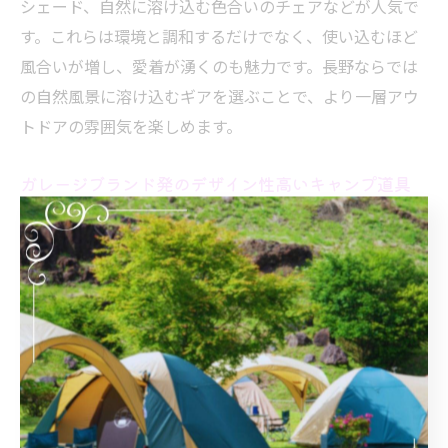
シェード、自然に溶け込む色合いのチェアなどが人気で
す。これらは環境と調和するだけでなく、使い込むほど
風合いが増し、愛着が湧くのも魅力です。長野ならでは
の自然風景に溶け込むギアを選ぶことで、より一層アウ
トドアの雰囲気を楽しめます。
ガレージブランド発のデザイン性高いキャンプ道具
長野県発のガレージブランドは、個性的で機能美に優れ
たキャンプ道具を展開しています。例えば、地域の素材
を活かしたオリジナル焚火台や、工夫を凝らした収納ボ
ックスが代表的です。これらの道具は、職人の手仕事や
地元のアウトドア文化が反映されており、他にはないデ
ザイン性と実用性を兼ね備えています。自分だけのこだ
わりギアを選びたい方には、ガレージブランドのアイテ
ムが最適です。