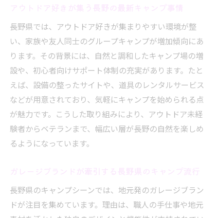
アウトドア好きが集う長野の最新キャンプ事情
プの相性
長野で見つけるオリジナリティ溢れるキャ
長野県では、アウトドア好きが集まりやすい環境が整
ンプ用品
い、家族や友人同士のグループキャンプが増加傾向にあ
キャンプ好きが語る長野ガレージブランド
ります。その背景には、自然と調和したキャンプ場の増
の評判
設や、初心者向けサポート体制の充実があります。たと
えば、設備の整ったサイトや、道具のレンタルサービス
おしゃれなアウトドアグッズ選びを長野で楽し
などが用意されており、気軽にキャンプを始められる点
む
が魅力です。こうした取り組みにより、アウトドア未経
長野でおしゃれなキャンプ道具を選ぶポイ
験者からベテランまで、幅広い層が長野の自然を楽しめ
ント
るようになっています。
アウトドアショップで探す長野の人気キャ
ンプグッズ
ガレージブランドが牽引する長野県のキャンプ流行
長野の自然に映えるおしゃれなキャンプ用
長野県のキャンプシーンでは、地元発のガレージブラン
品特集
ドが注目を集めています。理由は、職人の手仕事や地元
ガレージブランド発のデザイン性高いキャ