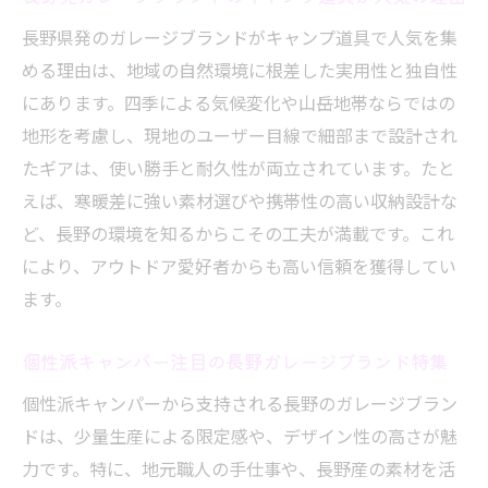
長野県のキャンプ事情とおすすめギア情報
長野県発のガレージブランドがキャンプ道具で人気を集
こだわり派が注目する長野のガレージブランド
める理由は、地域の自然環境に根差した実用性と独自性
個性派キャンパーに支持される長野発ブラ
にあります。四季による気候変化や山岳地帯ならではの
ンド
地形を考慮し、現地のユーザー目線で細部まで設計され
たギアは、使い勝手と耐久性が両立されています。たと
長野県で人気のガレージブランド魅力比較
えば、寒暖差に強い素材選びや携帯性の高い収納設計な
地元発信のキャンプ道具で差をつける選び
ど、長野の環境を知るからこその工夫が満載です。これ
方
により、アウトドア愛好者からも高い信頼を獲得してい
ガレージブランドならではの機能美と使い
ます。
心地
長野キャンプ好きが選ぶ注目ギアの特徴
個性派キャンパー注目の長野ガレージブランド特集
アウトドアに強い長野ブランドの選び方ガ
個性派キャンパーから支持される長野のガレージブラン
イド
ドは、少量生産による限定感や、デザイン性の高さが魅
長野で理想のキャンプギアを見つけるヒント
力です。特に、地元職人の手仕事や、長野産の素材を活