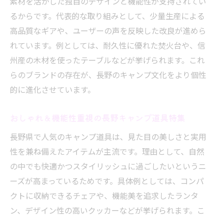
素材を活かした独自のデザインと機能性が支持されてい
ンプ道具
るからです。代表的な取り組みとして、少量生産による
長野県で注目のアウトドアファッションと
高品質なギアや、ユーザーの声を反映した改良が進めら
ギア
れています。例としては、耐久性に優れた焚火台や、信
おしゃれキャンパーにおすすめの長野グッ
州産の木材を使ったテーブルなどが挙げられます。これ
ズ選び
らのブランドの存在が、長野のキャンプ文化をより個性
機能性重視なら長野発のキャンプギアがおすす
的に進化させています。
め
おしゃれ＆機能性重視の長野キャンプ道具特集
長野の気候に強い機能的なキャンプ道具の
選び方
長野県で人気のキャンプ道具は、見た目の美しさと実用
アウトドア初心者も安心の長野発キャンプ
性を兼ね備えたアイテムが主流です。理由として、自然
ギア特集
の中でも快適かつスタイリッシュに過ごしたいというニ
ーズが高まっているためです。具体例としては、コンパ
長野発ガレージブランドの機能美を体感し
クトに収納できるチェアや、機能美を追求したランタ
よう
ン、デザイン性の高いクッカーなどが挙げられます。こ
キャンプに最適な長野県産ギアの特徴と選