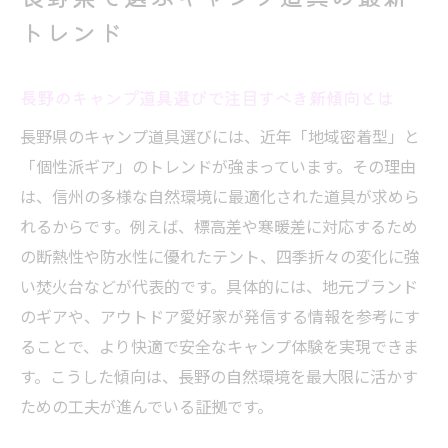
特集
トレンド
長野のアウトドアショップで探す話題のキ
ャンプ用品
長野のキャンプ道具選びで注目すべき新傾向とは
長野駅周辺で見つける最新キャンプギアの
長野県のキャンプ道具選びには、近年「地域密着型」と
魅力
「個性派ギア」のトレンドが強まっています。その理由
ガレージブランドが光る長野キャンプ用品の魅
は、信州の多様な自然環境に最適化された道具が求めら
力
れるからです。例えば、標高差や寒暖差に対応するため
長野発ガレージブランドのキャンプ道具が
の断熱性や防水性に優れたテント、四季折々の変化に強
人気の理由
い焚火台などが代表的です。具体的には、地元ブランド
個性派キャンパー注目の長野ガレージブラ
のギアや、アウトドア愛好家が発信する情報を参考にす
ンド特集
ることで、より快適で安全なキャンプ体験を実現できま
長野県で選ぶガレージブランドの魅力を徹
す。こうした傾向は、長野の自然環境を最大限に活かす
底解説
ための工夫が進んでいる証拠です。
ガレージブランドと長野アウトドアショッ