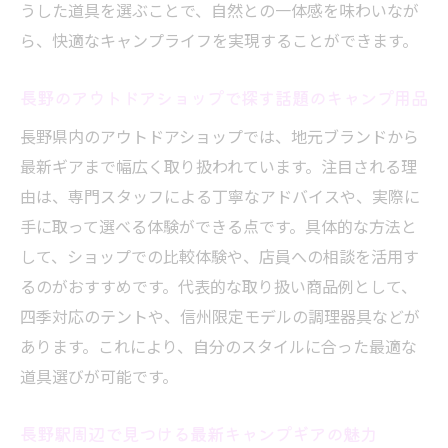
うした道具を選ぶことで、自然との一体感を味わいなが
び方
ら、快適なキャンプライフを実現することができます。
長野のショップで手に入る使いやすいキャ
ンプ用品
長野のアウトドアショップで探す話題のキャンプ用品
長野県のアウトドアで活躍する優秀キャン
長野県内のアウトドアショップでは、地元ブランドから
プ道具
最新ギアまで幅広く取り扱われています。注目される理
長野の自然に合ったキャンプ道具の選び方とは
由は、専門スタッフによる丁寧なアドバイスや、実際に
長野県の自然環境に適したキャンプ道具選
手に取って選べる体験ができる点です。具体的な方法と
びのコツ
して、ショップでの比較体験や、店員への相談を活用す
地元ガレージブランドが提案する自然派キ
るのがおすすめです。代表的な取り扱い商品例として、
ャンプ用品
四季対応のテントや、信州限定モデルの調理器具などが
長野の四季を楽しむための道具選びポイン
あります。これにより、自分のスタイルに合った最適な
ト
道具選びが可能です。
アウトドアショップで相談できる選び方の
長野駅周辺で見つける最新キャンプギアの魅力
工夫