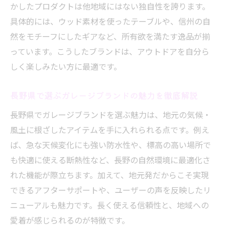
長野県で理想のキャンプ道具と出会う方法
かしたプロダクトは他地域にはない独自性を誇ります。
ガレージブランドとショップの上手な活用
具体的には、ウッド素材を使ったテーブルや、信州の自
術
然をモチーフにしたギアなど、所有欲を満たす逸品が揃
おしゃれ＆実用性を両立する長野ギア選び
っています。こうしたブランドは、アウトドアを自分ら
しく楽しみたい方に最適です。
長野のアウトドアショップでギア選定を楽
しむ
長野県で選ぶガレージブランドの魅力を徹底解説
キャンプ道具の口コミや評判を活かす選び
方
長野県でガレージブランドを選ぶ魅力は、地元の気候・
風土に根ざしたアイテムを手に入れられる点です。例え
長野発信のキャンプ文化を道具選びで体感
ば、急な天候変化にも強い防水性や、標高の高い場所で
する
も快適に使える断熱性など、長野の自然環境に最適化さ
れた機能が際立ちます。加えて、地元発だからこそ実現
できるアフターサポートや、ユーザーの声を反映したリ
ニューアルも魅力です。長く使える信頼性と、地域への
愛着が感じられるのが特徴です。