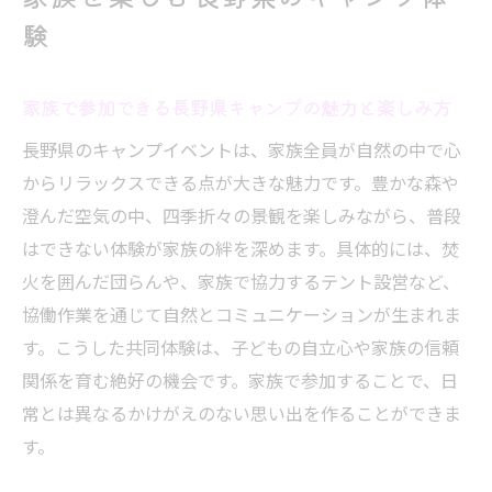
ト選び
験
長野のアウトドアイベントで感じる四季の
魅力
家族で参加できる長野県キャンプの魅力と楽しみ方
家族連れに人気のアウトドア体験プランを
長野県のキャンプイベントは、家族全員が自然の中で心
徹底解説
からリラックスできる点が大きな魅力です。豊かな森や
アウトドアイベントで自然を満喫する方法
澄んだ空気の中、四季折々の景観を楽しみながら、普段
長野県の自然を満喫できるキャンプイベン
はできない体験が家族の絆を深めます。具体的には、焚
トの楽しみ方
火を囲んだ団らんや、家族で協力するテント設営など、
アウトドアイベントで体感する長野の美し
協働作業を通じて自然とコミュニケーションが生まれま
い自然環境
す。こうした共同体験は、子どもの自立心や家族の信頼
キャンプ体験をより深めるアウトドアアク
関係を育む絶好の機会です。家族で参加することで、日
ティビティ紹介
常とは異なるかけがえのない思い出を作ることができま
家族で参加したい自然体験型アウトドアイ
す。
ベントの選び方