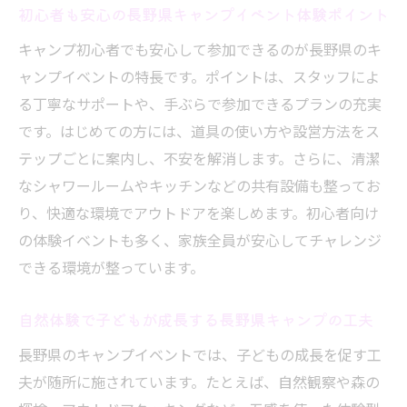
初心者も安心の長野県キャンプイベント体験ポイント
登山や川遊びも楽しめる長野県キャンプ体
験の魅力
キャンプ初心者でも安心して参加できるのが長野県のキ
心身をリフレッシュできる自然満喫キャン
ャンプイベントの特長です。ポイントは、スタッフによ
プのコツ
る丁寧なサポートや、手ぶらで参加できるプランの充実
です。はじめての方には、道具の使い方や設営方法をス
長野で話題のキャンプイベント特集
テップごとに案内し、不安を解消します。さらに、清潔
注目のアウトドアイベントと長野県キャン
なシャワールームやキッチンなどの共有設備も整ってお
プの最新動向
り、快適な環境でアウトドアを楽しめます。初心者向け
長野の家族向け人気キャンプイベントを紹
の体験イベントも多く、家族全員が安心してチャレンジ
介
できる環境が整っています。
話題のアウトドアイベント2025年の注目ポ
イント
自然体験で子どもが成長する長野県キャンプの工夫
アウトドアサミット松本など長野県で開催
長野県のキャンプイベントでは、子どもの成長を促す工
されるイベント情報
夫が随所に施されています。たとえば、自然観察や森の
アルプスアウトドアサミット体験記と見ど