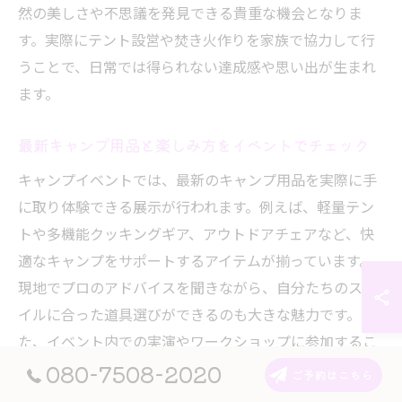
然の美しさや不思議を発見できる貴重な機会となりま
す。実際にテント設営や焚き火作りを家族で協力して行
うことで、日常では得られない達成感や思い出が生まれ
ます。
最新キャンプ用品と楽しみ方をイベントでチェック
キャンプイベントでは、最新のキャンプ用品を実際に手
に取り体験できる展示が行われます。例えば、軽量テン
トや多機能クッキングギア、アウトドアチェアなど、快
適なキャンプをサポートするアイテムが揃っています。
現地でプロのアドバイスを聞きながら、自分たちのスタ
イルに合った道具選びができるのも大きな魅力です。ま
た、イベント内での実演やワークショップに参加するこ
とで、使いこなしのコツや新たな楽しみ方も学べます。
080-7508-2020
ご予約はこちら