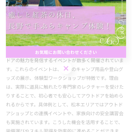
イベントを通じて、家族で環境や地域の大切さを体感で
きる点が2025年の大きな魅力となるでしょう。
アウトドアサミット松本など長野県で開催されるイベ
ント情報
アウトドアサミット松本をはじめ、長野県内ではアウト
お気軽にお問い合わせください
ドアの魅力を発信するイベントが数多く開催されていま
お気軽にお問い合わせください
す。これらのイベントは、最新のキャンプ用品や登山グ
ッズの展示、体験型ワークショップが特徴です。理由
は、実際に道具に触れたり専門家のレクチャーを受けた
りすることで、初心者でも安心してアウトドアを始めら
れるからです。具体例として、松本エリアではアウトド
アショップとの連携イベントや、家族向けの安全講習会
も実施されています。こうした機会を活用することで、
装備選びやスキル習得を効率的に進めることができま