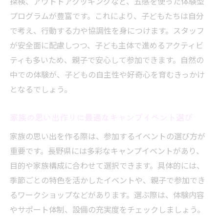
探検、アウトドアクッキングなど、五感を使った体験型
ころ
プログラムが豊富です。これにより、子どもたちは自分
キャンプと音楽が融合した長野のフェスイ
で考え、行動する力や協調性を身につけます。スタッフ
ベント徹底解説
が安全面に配慮しつつ、子ども主体で進めるアクティビ
キャンプ好き必見のアウトドア体験案内
ティも多いため、親子で安心して参加できます。自然の
キャンプ好きにおすすめの長野県アウトド
中での体験が、子どもの自主性や好奇心を育むきっかけ
アイベント
となるでしょう。
アウトドア用品も充実したイベント体験の
家族の思い出作りに最適なキャンプイベント選び
魅力
家族の思い出を作る際は、参加するイベントの選び方が
登山用品イベント2025年注目ポイントと準
重要です。長野県には多彩なキャンプイベントがあり、
備のコツ
目的や家族構成に合わせて選択できます。具体的には、
家族で楽しめる体験型キャンプイベントの
季節ごとの特色を活かしたイベントや、親子で参加でき
選び方
るワークショップなどがあります。選ぶ際は、体験内容
キャンプとアウトドアショップ活用法を紹
やサポート体制、設備の充実度をチェックしましょう。
介