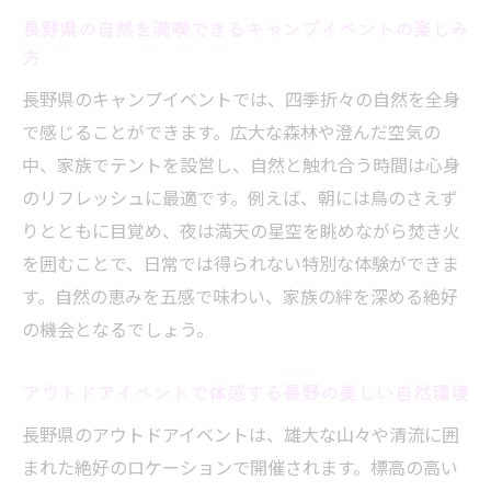
長野県の自然を満喫できるキャンプイベントの楽しみ
み方
方
長野県キャンプとアウトドアイベントの最
長野県のキャンプイベントでは、四季折々の自然を全身
新情報まとめ
で感じることができます。広大な森林や澄んだ空気の
アウトドアイベント2025年の注目トピック
中、家族でテントを設営し、自然と触れ合う時間は心身
を解説
のリフレッシュに最適です。例えば、朝には鳥のさえず
キャンプ初心者向けの最新体験イベント案
りとともに目覚め、夜は満天の星空を眺めながら焚き火
内
を囲むことで、日常では得られない特別な体験ができま
アウトドアショップで得る最新キャンプ情
す。自然の恵みを五感で味わい、家族の絆を深める絶好
報の活用法
の機会となるでしょう。
季節ごとに楽しめるキャンプイベントの選
び方
アウトドアイベントで体感する長野の美しい自然環境
家族で楽しむためのイベント情報収集のコ
長野県のアウトドアイベントは、雄大な山々や清流に囲
ツ
まれた絶好のロケーションで開催されます。標高の高い
家族の思い出作りに最適な長野県キャンプ体験