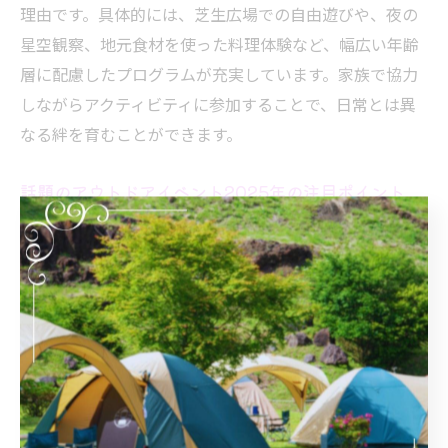
理由です。具体的には、芝生広場での自由遊びや、夜の
星空観察、地元食材を使った料理体験など、幅広い年齢
層に配慮したプログラムが充実しています。家族で協力
しながらアクティビティに参加することで、日常とは異
なる絆を育むことができます。
話題のアウトドアイベント2025年の注目ポイント
2025年に向けて長野県で開催予定のアウトドアイベント
は、多様な体験型プログラムがポイントです。近年の傾
向として、環境教育やSDGsに関連したワークショップ、
地元と連携した里山体験が増えています。理由は、環境
保全意識の高まりと、持続可能な観光への関心が背景に
あるためです。例えば、再生可能エネルギー活用のデモ
や、地産地消をテーマにした野外クッキングなど、学び
と楽しみが両立する内容が注目されています。これらの