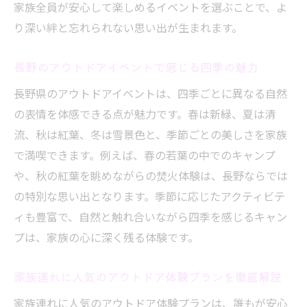
家族全員が安心して楽しめるイベントを選ぶことで、よ
自然体験を深めるためのアウトドアイベン
り深い絆と忘れられない思い出が生まれます。
ト活用術
自然の中で深まる家族の絆とキャンプの魅力
長野のアウトドアイベントで感じる四季の魅力
キャンプ体験で家族の絆が深まる理由と実
長野県のアウトドアイベントは、四季ごとに異なる自然
例
の表情を体感できる点が魅力です。春は新緑、夏は清
自然に囲まれて体感する家族のコミュニケ
流、秋は紅葉、冬は雪景色と、季節ごとの美しさを家族
ーション
で満喫できます。例えば、春の若葉の中でのキャンプ
アウトドアイベントが子どもの成長にもた
や、秋の紅葉を眺めながらの焚火体験は、長野ならでは
らす効果
の特別な思い出となります。季節に応じたアクティビテ
家族全員で取り組めるキャンプ体験のアイ
ィも豊富で、自然と触れ合いながら四季を感じるキャン
ディア
プは、家族の心に深く残る体験です。
長野県の自然がもたらす癒しと学びの時間
家族連れに人気のアウトドア体験プランを徹底解説
キャンプを通した新たな家族の思い出作り
の提案
家族連れに人気のアウトドア体験プランは、誰もが安心