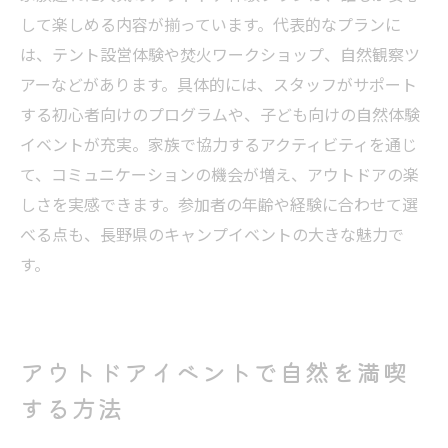
して楽しめる内容が揃っています。代表的なプランに
アウトドア好きが選ぶ長野の注目イベント
は、テント設営体験や焚火ワークショップ、自然観察ツ
アウトドアファンに人気の長野県イベント
アーなどがあります。具体的には、スタッフがサポート
特集
する初心者向けのプログラムや、子ども向けの自然体験
松本アウトドアイベントの最新トレンド紹
イベントが充実。家族で協力するアクティビティを通じ
介
て、コミュニケーションの機会が増え、アウトドアの楽
アウトドアサミット松本の注目ポイントを
しさを実感できます。参加者の年齢や経験に合わせて選
解説
べる点も、長野県のキャンプイベントの大きな魅力で
ファミリーにおすすめの注目キャンプ体験
す。
を紹介
最新キャンプ用品と楽しみ方をイベントで
チェック
アウトドアイベントで自然を満喫
話題のフェスや体験型イベントに参加する
する方法
コツ
最新アウトドアイベント情報とキャンプの楽し