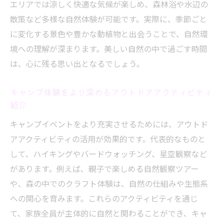
エリアでは涼しく快適な気候が楽しめ、森林浴や水辺の
家族と一緒に楽しめる長野県キャンプ体験
散策など多様な自然体験が可能です。実際に、季節ごと
の魅力
に変化する景色や豊かな動植物と出会うことで、自然環
アウトドアイベントで思い出に残る体験を
境への理解が深まります。美しい自然の中で過ごす時間
する方法
は、心に残る思い出となるでしょう。
子どもの成長を感じるキャンプイベントの
キャンプ体験をより深めるアウトドアアクティビティ
選び方
紹介
長野県でおすすめの家族向けキャンププラ
キャンプイベントをより充実させるためには、アウトド
ン紹介
アアクティビティの活用が効果的です。代表的なものと
自然体験が家族の絆を深めるキャンプ参加
して、ハイキングやバードウォッチング、星空観察など
のメリット
があります。例えば、親子で楽しめる自然観察ツアー
季節ごとのアウトドアイベントで思い出作
や、森の中でのクラフト体験は、自然の仕組みや生態系
りを楽しもう
への関心を育みます。これらのアクティビティを通じ
て、家族全員が主体的に自然と関わることができ、キャ