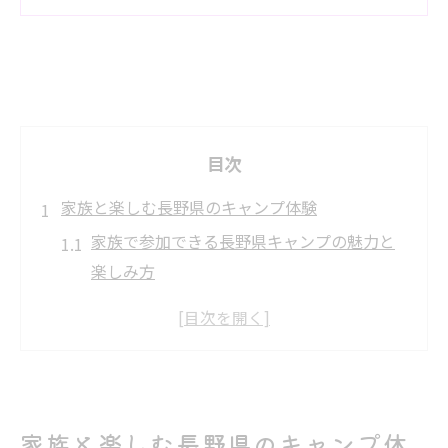
目次
家族と楽しむ長野県のキャンプ体験
家族で参加できる長野県キャンプの魅力と
楽しみ方
初心者も安心の長野県キャンプイベント体
験ポイント
自然体験で子どもが成長する長野県キャン
プの工夫
家族の思い出作りに最適なキャンプイベン
家族と楽しむ長野県のキャンプ体