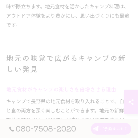
味が際立ちます。地元食材を活かしたキャンプ料理は、
アウトドア体験をより豊かにし、思い出づくりにも最適
です。
地元の味覚で広がるキャンプの新
しい発見
地元食材がキャンプの楽しさを倍増させる理由
キャンプで長野県の地元食材を取り入れることで、自然
と食の両方を深く楽しむことができます。地元の新鮮な
野菜や特産品は、現地でしか味わえない風味を生み出
080-7508-2020
し、旅の思い出となります。例えば、朝採れの高原野菜
ご予約はこちら