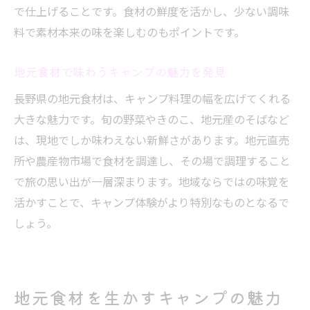
長野県産の食材で作る簡単メニューアイデ
で仕上げることです。食材の鮮度を活かし、少ない調味
ア
料で素材本来の味を楽しむのもポイントです。
少ない道具で実現するアウトドアごはんの
工夫
地元食材で味わうキャンプの魅力を発見
家族や友人と楽しむ時短レシピのポイント
長野県の地元食材は、キャンプ料理の幅を広げてくれる
解説
大きな魅力です。旬の野菜やきのこ、地元産のそばなど
自然環境に優しい調理方法と後片付けのヒ
は、現地でしか味わえない新鮮さがあります。地元直売
ント
所や農産物市場で食材を調達し、その場で調理すること
キャンプ場でも便利な調味料と保存方法
で旅の思い出が一層深まります。地域ならではの味覚を
活かすことで、キャンプ体験がより特別なものとなるで
松茸や蕎麦を味わうアウトドアの楽しみ方
しょう。
長野の松茸を使った贅沢キャンプ料理体験
蕎麦を野外で楽しむアレンジレシピを紹介
秋の味覚を取り入れたキャンプごはんの魅
地元食材を生かすキャンプの魅力
力