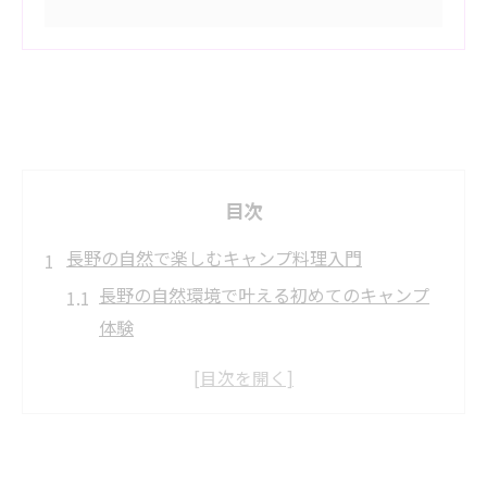
目次
長野の自然で楽しむキャンプ料理入門
長野の自然環境で叶える初めてのキャンプ
体験
初心者必見のキャンプ料理基礎知識を紹介
キャンプに必要な道具と準備のポイント解
説
長野県の気候に合わせたキャンプの楽しみ