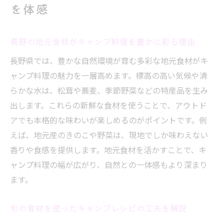
を体感
地元産の食材で広がるアウトドアの味覚探
訪
松茸や蕎麦を活かす簡単調理テクニック
長野の地元食材がキャンプ料理を豊かに彩る理由
旬の食材で味わう長野キャンプの醍醐味
長野県では、豊かな自然環境が育む多彩な地元食材がキ
地元の味覚で広がるキャンプの新しい発見
ャンプ料理の魅力を一層高めます。標高の高い気候や清
地元食材がキャンプの楽しさを倍増させる
らかな水は、松茸や蕎麦、季節野菜などの特産品を生み
理由
出します。これらの新鮮な食材を使うことで、アウトド
アでも本格的な味わいが楽しめるのがポイントです。例
新しい味覚体験を生む長野の食材活用法
えば、地元産のきのこや野菜は、現地でしか味わえない
アウトドアで発見する旬の味わい方を解説
香りや食感を提供します。地元食材を活かすことで、キ
家族や仲間と共有する食の感動体験を提案
ャンプ料理の幅が広がり、自然との一体感もより深まり
地域の恵みを味わうオリジナルレシピのす
ます。
すめ
長野の食材で広がるキャンプの新発見
旬の食材を使ったキャンプレシピの工夫を解説
自然と食材を満喫するキャンプの秘訣を紹介