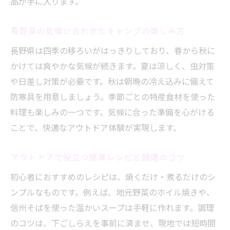
品が手に入ります。
ル提案
長野県でキャンプ料理を始めるコツとは
長野県の気候に合わせたキャンプの楽しみ方
キャンプ初心者が知っておきたい調理の基
長野県は四季の移ろいがはっきりしており、春から秋に
本
かけては爽やかな気候が続きます。夏は涼しく、虫対策
食材選びと下ごしらえの時短テクニック
や日差し対策が必要です。秋は朝晩の冷え込みに備えて
防寒具を用意しましょう。季節ごとの特産食材を使った
長野県内で手に入る新鮮食材の探し方
料理も楽しみの一つです。気候に合った準備を心がける
キャンプ料理で役立つ簡単レシピ集
ことで、快適なアウトドア体験が実現します。
片付けが楽になる調理器具選びのコツを紹
介
アウトドアで役立つ簡単レシピと調理のコツ
長野の自然を生かしたアウトドア調理法
初心者におすすめのレシピは、焼くだけ・煮るだけのシ
手軽に挑戦できる長野キャンプの料理法
ンプルなものです。例えば、地元野菜のホイル焼きや、
初心者におすすめの手軽なキャンプ料理の
信州そばを使った温かいスープは手軽に作れます。調理
裏技
のコツは、下ごしらえを事前に済ませ、現地では短時間