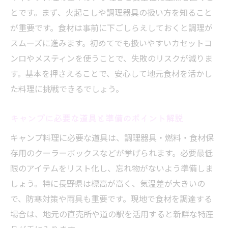
は
とです。まず、火起こしや調理器具の扱い方を知ること
キャンプで味わう長野ならではの食体験
が重要です。食材は事前に下ごしらえしておくと調理が
スムーズに進みます。初めてでも扱いやすいカセットコ
初心者も安心できる長野のアウトドア体験
ンロやメスティンを使うことで、失敗のリスクが減りま
初心者でも安心なキャンプ場選びのポイン
す。基本を押さえることで、安心して地元食材を活かし
ト
た料理に挑戦できるでしょう。
手軽に始められる長野キャンプの魅力を紹
介
キャンプに必要な道具と準備のポイント解説
家族や友人と楽しむ快適なアウトドアの工
キャンプ料理に必要な道具は、調理器具・燃料・食材保
夫
存用のクーラーボックスなどが挙げられます。必要最低
キャンプ初心者向けの便利なサービス活用
限のアイテムをリスト化し、忘れ物がないよう準備しま
法
しょう。特に長野県は標高が高く、気温差が大きいの
安全に配慮した道具選びと持ち物チェック
で、防寒対策や雨具も重要です。現地で食材を調達する
リスト
場合は、地元の直売所や道の駅を活用すると新鮮な特産
長野県で安心して楽しめるキャンプスタイ