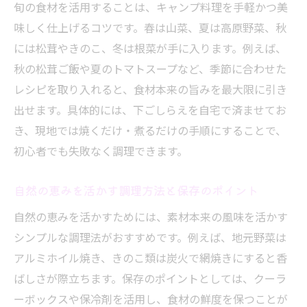
旬の食材を活用することは、キャンプ料理を手軽かつ美
自然環境を活かしたキャンプ料理の楽しみ
味しく仕上げるコツです。春は山菜、夏は高原野菜、秋
方
には松茸やきのこ、冬は根菜が手に入ります。例えば、
地元食材を使ったアウトドア調理のポイン
秋の松茸ご飯や夏のトマトスープなど、季節に合わせた
ト解説
レシピを取り入れると、食材本来の旨みを最大限に引き
長野の四季を感じるキャンプごはんの工夫
出せます。具体的には、下ごしらえを自宅で済ませてお
き、現地では焼くだけ・煮るだけの手順にすることで、
初心者でも実践できる食材保存と調理のコ
初心者でも失敗なく調理できます。
ツ
キャンプで自然と触れ合う食の体験を提案
自然の恵みを活かす調理方法と保存のポイント
長野のキャンプで得られる特別な思い出作
自然の恵みを活かすためには、素材本来の風味を活かす
り
シンプルな調理法がおすすめです。例えば、地元野菜は
アルミホイル焼き、きのこ類は炭火で網焼きにすると香
ばしさが際立ちます。保存のポイントとしては、クーラ
ーボックスや保冷剤を活用し、食材の鮮度を保つことが