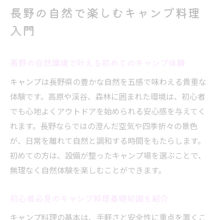
方
長野の自然で楽しむキャンプ料理
アウトドアで役立つ簡単レシピと調理のコ
入門
ツ
地元食材で味わうキャンプの魅力を発見
長野の自然環境で叶える初めてのキャンプ体験
地元食材を生かすキャンプの魅力を体感
キャンプは長野県の豊かな自然を五感で味わえる貴重な
長野の地元食材がキャンプ料理を豊かに彩
体験です。高原や渓谷、森林に囲まれた環境は、初心者
る理由
でも心地よくアウトドアを始められる安心感を与えてく
旬の食材を使ったキャンプレシピの工夫を
れます。長野ならではの澄んだ空気や四季折々の景色
解説
が、日常を離れて自然と調和する時間をもたらします。
自然の恵みを活かす調理方法と保存のポイ
初めての方は、設備が整ったキャンプ場を選ぶことで、
ント
無理なく自然体験を楽しむことができます。
松茸や蕎麦など地元特産品の選び方と使い
初心者必見のキャンプ料理基礎知識を紹介
方
地元食材で作るアウトドア料理の醍醐味と
キャンプ料理の基本は、手軽さと安全性に重点を置くこ