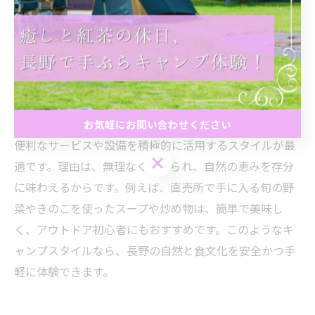
事前にリスト化することで、初心者でも安心して長野の
地元食材を活かしたキャンプ料理に挑戦できます。
長野県で安心して楽しめるキャンプスタイル提案
結論として、長野県で初心者が安心してキャンプ料理を
楽しむには、地元の食材を使ったシンプルなレシピと、
お気軽にお問い合わせください
便利なサービスや設備を積極的に活用するスタイルが最
お気軽にお問い合わせください
適です。理由は、無理なく始められ、自然の恵みを存分
に味わえるからです。例えば、直売所で手に入る旬の野
菜やきのこを使ったスープや炒め物は、簡単で美味し
く、アウトドア初心者にもおすすめです。このようなキ
ャンプスタイルなら、長野の自然と食文化を安全かつ手
軽に体験できます。