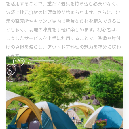
を活用することで、重たい道具を持ち込む必要がなく、
気軽に地元食材の料理体験が始められます。さらに、地
元の直売所やキャンプ場内で新鮮な食材を購入できるこ
とも多く、現地の味覚を手軽に楽しめます。初心者は、
こうしたサービスを上手に利用することで、準備や片付
けの負担を減らし、アウトドア料理の魅力を存分に味わ
えます。
安全に配慮した道具選びと持ち物チェックリスト
キャンプ料理を安全に楽しむには、正しい道具選びと持
ち物の確認が不可欠です。理由は、調理中の事故や忘れ
物を防ぐためです。具体的には、火を使う調理器具は安
定したものを選び、耐熱グローブや消火用の水を用意し
ます。包丁やまな板、クーラーボックスなどの基本調理
器具もリストアップし、出発前にチェックしましょう。