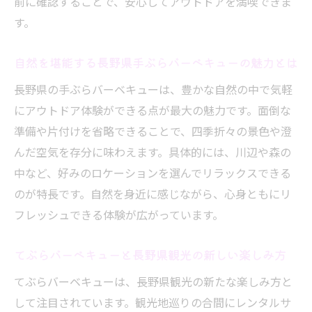
前に確認することで、安心してアウトドアを満喫できま
長野県で日帰りレンタル利用時の注意点と
す。
ポイント
家族連れにおすすめの日帰りてぶらバーベ
自然を堪能する長野県手ぶらバーベキューの魅力とは
キュー
長野県の手ぶらバーベキューは、豊かな自然の中で気軽
アウトドア初心者も安心の長野県てぶらプラン
にアウトドア体験ができる点が最大の魅力です。面倒な
アウトドア初心者に最適なてぶらバーベキ
準備や片付けを省略できることで、四季折々の景色や澄
ュープラン
んだ空気を存分に味わえます。具体的には、川辺や森の
長野県で安心して使えるレンタルバーベキ
中など、好みのロケーションを選んでリラックスできる
ューの特徴
のが特長です。自然を身近に感じながら、心身ともにリ
フレッシュできる体験が広がっています。
てぶらバーベキュー初心者向け長野県プラ
ンの魅力
てぶらバーベキューと長野県観光の新しい楽しみ方
手ぶらで楽しむアウトドア体験の始め方ガ
イド
てぶらバーベキューは、長野県観光の新たな楽しみ方と
して注目されています。観光地巡りの合間にレンタルサ
長野県の初心者向けてぶらバーベキューサ