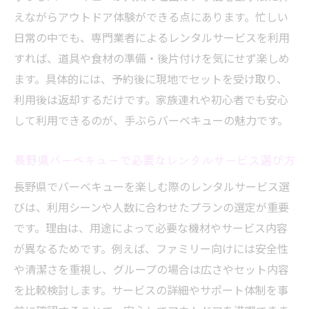
比較
えながらアウトドア体験ができる点にあります。忙しい
アウトドア初心者でも安心なレンタルサー
日常の中でも、専門業者によるレンタルサービスを利用
ビスとは
すれば、道具や食材の準備・後片付けを気にせず楽しめ
長野県で家族や友人と手軽にてぶらバーベ
ます。具体的には、予約後に現地でセットを受け取り、
キュー
利用後は返却するだけです。家族連れや初心者でも安心
して利用できるのが、手ぶらバーベキューの魅力です。
日帰りでも快適なてぶらバーベキュー活用術
日帰りで楽しむ長野県てぶらバーベキュー
長野県バーベキューで必要なレンタルサービス選び方
活用術
長野県でバーベキューを楽しむ際のレンタルサービス選
手ぶらバーベキューを日帰りで満喫するコ
びは、利用シーンや人数に合わせたプランの選定が重要
ツ
です。理由は、用途によって必要な機材やサービス内容
長野県の日帰りバーベキュー向けレンタル
が異なるためです。例えば、ファミリー向けには安全性
サービス
や清潔さを重視し、グループの場合は広さやセット内容
短時間でも快適な手ぶらバーベキューの楽
を比較検討します。サービスの詳細やサポート体制を事
しみ方