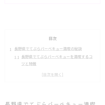
目次
長野県でてぶらバーベキュー満喫の秘訣
長野県でてぶらバーベキューを満喫するコ
ツと特徴
手ぶらバーベキューが人気の理由とレンタ
ル利用法
長野県バーベキューで必要なレンタルサー
ビス選び方
自然を堪能する長野県手ぶらバーベキュー
長野県でてぶらバーベキュー満喫