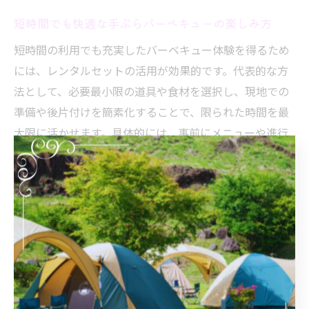
短時間でも快適な手ぶらバーベキューの楽しみ方
短時間の利用でも充実したバーベキュー体験を得るため
には、レンタルセットの活用が効果的です。代表的な方
法として、必要最小限の道具や食材を選択し、現地での
準備や後片付けを簡素化することで、限られた時間を最
大限に活かせます。具体的には、事前にメニューや進行
プランを決めておき、到着後すぐに調理を始められるよ
うにすることがポイントです。効率的な段取りが、日帰
りでも快適なバーベキューを実現します。
長野県で日帰りレンタル利用時の注意点とポイント
長野県で日帰りのてぶらバーベキューをレンタル利用す
る際は、現地の気候や天候リスクへの備えが重要です。
山間部では天候が変わりやすいため、屋根付きスペース