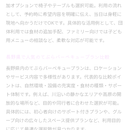
加オプションで椅子やテーブルも選択可能。利用の流れ
ープラン
として、予約時に希望内容を明確に伝え、当日は身軽に
準備いらずで叶う長野県バーベキュー新提案
現地へ向かうだけでOKです。具体的な活用例として、団
準備不要で楽しむ長野県てぶらバーベキュ
体利用では食材の追加手配、ファミリー向けでは子ども
ーの新提案
用メニューの相談など、柔軟な対応が可能です。
手ぶらバーベキューで広がる長野県アウト
ドア体験
長野県で人気のてぶらバーベキュープラン比較
忙しい人にも最適な長野県バーベキューレ
長野県内のてぶらバーベキュープランは、ロケーション
ンタル活用
やサービス内容で多様性があります。代表的な比較ポイ
長野県の新しい手ぶらバーベキュースポッ
ントは、自然環境・設備の充実度・食材の種類・サポー
トとは
ト体制です。例えば、川沿いの静かなエリアや高原の開
快適さ重視のてぶらバーベキュープラン選
放的な場所など、目的や同行者に合わせた選択が可能。
び方
具体的には、初心者向けのサポート付きプランや、グル
長野県バーベキューの手軽さが人気の理由
ープ向けの広々したスペース提供プランなど、利用目的
に応じて最適な選択肢が見つかります。