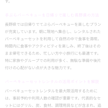
す。
び方
おしゃれに過ごす長野県てぶらバーベキューの
手ぶらバーベキューを日帰りで楽しむ長野県の方法
魅力
長野県では日帰りでてぶらバーベキューを楽しむプラン
おしゃれな手ぶらバーベキュー体験の楽し
が充実しています。朝に現地へ集合し、レンタルされた
み方
バーベキューセットを利用して自然の中で食事を満喫。
長野県で人気のおしゃれてぶらバーベキュ
時間内に食事やアクティビティを楽しみ、終了後はその
ースタイル
まま帰宅できるため、忙しい方や小旅行にも最適です。
手ぶらバーベキューで叶う快適アウトドア
特に家族やグループでの利用が多く、無駄な準備や後片
空間作り
付けの心配がない点が大きな魅力です。
SNS映えする長野県てぶらバーベキューの
バーベキューセットレンタルの活用ポイントを解説
工夫
バーベキューセットレンタルを最大限活用するために
おしゃれに演出できるレンタルバーベキュ
は、事前予約や利用人数の確認が重要です。代表的なセ
ー活用法
ットにはグリル、炭、食材、調理用具などが含まれ、追
長野県で注目のおしゃれ手ぶらバーベキュ