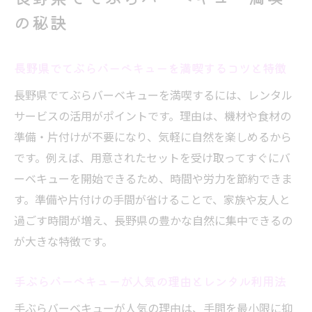
の魅力とは
の秘訣
てぶらバーベキューと長野県観光の新しい
楽しみ方
長野県でてぶらバーベキューを満喫するコツと特徴
長野県で快適に過ごすてぶらバーベキュー
長野県でてぶらバーベキューを満喫するには、レンタル
体験談
サービスの活用がポイントです。理由は、機材や食材の
手軽に楽しむ長野県のレンタルバーベキュー体
準備・片付けが不要になり、気軽に自然を楽しめるから
験
です。例えば、用意されたセットを受け取ってすぐにバ
レンタルで叶う長野県てぶらバーベキュー
ーベキューを開始できるため、時間や労力を節約できま
体験の流れ
す。準備や片付けの手間が省けることで、家族や友人と
手ぶらバーベキューを日帰りで楽しむ長野
過ごす時間が増え、長野県の豊かな自然に集中できるの
県の方法
が大きな特徴です。
バーベキューセットレンタルの活用ポイン
トを解説
手ぶらバーベキューが人気の理由とレンタル利用法
長野県で人気のてぶらバーベキュープラン
手ぶらバーベキューが人気の理由は、手間を最小限に抑