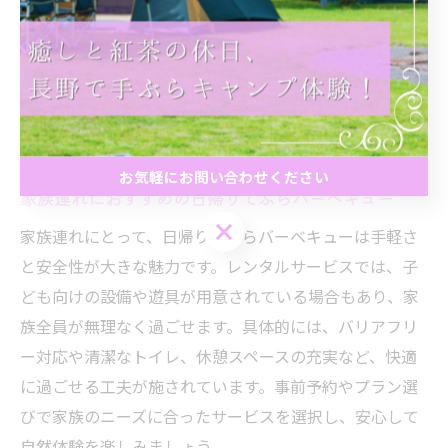
や休憩所の有無を確認しましょう。また、食材や飲み物
の持ち込み可否、ゴミの分別・回収方法も事前に把握す
ることが大切です。レンタルプランや利用規約をしっか
り確認し、トラブル防止策を講じておくことで、安心し
てアウトドアを楽しめます。
お気軽にお問い合わせください
家族連れにおすすめの日帰りてぶらバーベキュー
お気軽にお問い合わせください
家族連れにとって、日帰りてぶらバーベキューは手軽さ
と安全性が大きな魅力です。レンタルサービスでは、子
ども向けの設備や遊具が用意されている場合もあり、家
族全員が無理なく過ごせます。具体的には、バリアフリ
ー対応や清潔なトイレ、休憩スペースの充実など、快適
に過ごせる工夫が施されています。事前予約やプラン選
びで家族のニーズに合ったサービスを選択し、安心して
自然体験を楽しみましょう。