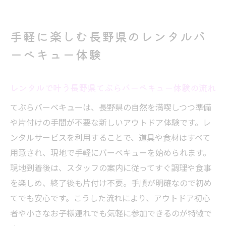
家族と楽しむ自宅てぶらバーベキュー活用
法
手軽に楽しむ長野県のレンタルバ
家族や友人と楽しむ長野県の手ぶらアウトドア
ーベキュー体験
家族と手ぶらバーベキューで過ごす長野県
の休日
レンタルで叶う長野県てぶらバーベキュー体験の流れ
友人と気軽に楽しむてぶらバーベキュープ
てぶらバーベキューは、長野県の自然を満喫しつつ準備
ラン
や片付けの手間が不要な新しいアウトドア体験です。レ
長野県で子供も安心な手ぶらバーベキュー
ンタルサービスを利用することで、道具や食材はすべて
体験
用意され、現地で手軽にバーベキューを始められます。
手ぶらバーベキューで家族団らん時間を満
現地到着後は、スタッフの案内に従ってすぐ調理や食事
喫
を楽しめ、終了後も片付け不要。手順が明確なので初め
友人や仲間と長野県アウトドアを楽しむコ
てでも安心です。こうした流れにより、アウトドア初心
ツ
者や小さなお子様連れでも気軽に参加できるのが特徴で
大人数でも快適なてぶらバーベキューの選