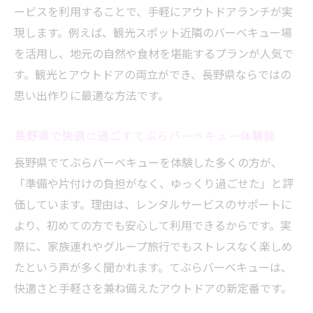
ービスを利用することで、手軽にアウトドアランチが実
ポート
現します。例えば、観光スポット近隣のバーベキュー場
安心して利用できる手ぶらバーベキューの
を活用し、地元の自然や食材を堪能するプランが人気で
選び方
す。観光とアウトドアの両立ができ、長野県ならではの
自宅でも便利なバーベキューセットレンタル活
思い出作りに最適な方法です。
用法
自宅で手ぶらバーベキューを楽しむレンタ
長野県で快適に過ごすてぶらバーベキュー体験談
ル活用術
長野県でてぶらバーベキューを体験した多くの方が、
バーベキューセット宅配レンタルの便利な
「準備や片付けの負担がなく、ゆっくり過ごせた」と評
ポイント
価しています。理由は、レンタルサービスのサポートに
自宅用てぶらバーベキューサービスの選び
より、初めての方でも安心して利用できるからです。実
方
際に、家族連れやグループ旅行でもストレスなく楽しめ
長野県でも使えるバーベキュー宅配レンタ
たという声が多く聞かれます。てぶらバーベキューは、
ルとは
快適さと手軽さを兼ね備えたアウトドアの新定番です。
手ぶらバーベキューを自宅で実現するコツ