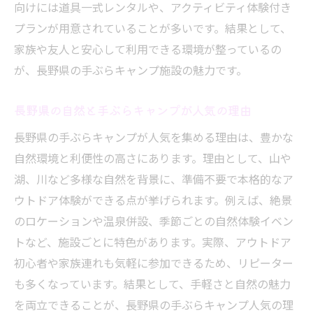
向けには道具一式レンタルや、アクティビティ体験付き
おしゃれ空間でバーベキューを堪能する方法
プランが用意されていることが多いです。結果として、
長野でおしゃれなバーベキューとキャンプ
家族や友人と安心して利用できる環境が整っているの
体験
が、長野県の手ぶらキャンプ施設の魅力です。
おしゃれ空間で楽しむ長野の手ぶらバーベ
キュー
長野県の自然と手ぶらキャンプが人気の理由
長野県で話題のおしゃれキャンプ施設活用
長野県の手ぶらキャンプが人気を集める理由は、豊かな
術
自然環境と利便性の高さにあります。理由として、山や
手ぶらで叶える長野のおしゃれバーベキュ
湖、川など多様な自然を背景に、準備不要で本格的なア
ー術
ウトドア体験ができる点が挙げられます。例えば、絶景
のロケーションや温泉併設、季節ごとの自然体験イベン
キャンプ好きも納得のおしゃれバーベキュ
トなど、施設ごとに特色があります。実際、アウトドア
ースタイル
初心者や家族連れも気軽に参加できるため、リピーター
長野県で人気のおしゃれバーベキュー施設
も多くなっています。結果として、手軽さと自然の魅力
とは
を両立できることが、長野県の手ぶらキャンプ人気の理
無料で楽しむ長野のバーベキュー体験術