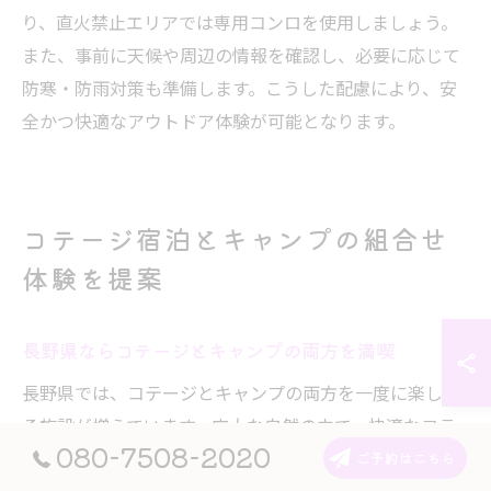
り、直火禁止エリアでは専用コンロを使用しましょう。
また、事前に天候や周辺の情報を確認し、必要に応じて
防寒・防雨対策も準備します。こうした配慮により、安
全かつ快適なアウトドア体験が可能となります。
コテージ宿泊とキャンプの組合せ
体験を提案
長野県ならコテージとキャンプの両方を満喫
長野県では、コテージとキャンプの両方を一度に楽しめ
る施設が増えています。広大な自然の中で、快適なコテ
080-7508-2020
ージ宿泊とアウトドアの醍醐味を両立できるのが特徴で
ご予約はこちら