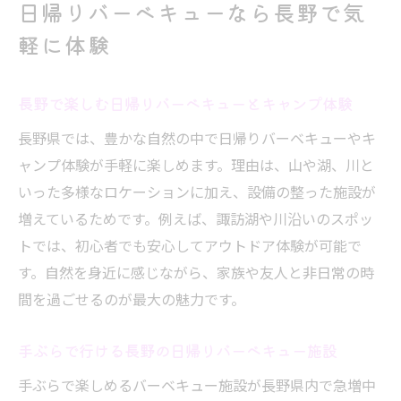
喫
日帰りバーベキューなら長野で気
コテージ宿泊で手ぶらキャンプ体験がもっ
軽に体験
と快適に
長野のコテージとバーベキューの組合せ活
長野で楽しむ日帰りバーベキューとキャンプ体験
用術
長野県では、豊かな自然の中で日帰りバーベキューやキ
家族や友人で楽しむ長野コテージキャンプ
ャンプ体験が手軽に楽しめます。理由は、山や湖、川と
の魅力
いった多様なロケーションに加え、設備の整った施設が
長野県で叶えるコテージ×キャンプ体験の
増えているためです。例えば、諏訪湖や川沿いのスポッ
コツ
トでは、初心者でも安心してアウトドア体験が可能で
手ぶらで泊まれる長野県コテージキャンプ
す。自然を身近に感じながら、家族や友人と非日常の時
入門
間を過ごせるのが最大の魅力です。
家族や友人と長野で充実のアウトドアを実現
長野県で家族キャンプとバーベキューを楽
手ぶらで行ける長野の日帰りバーベキュー施設
しむ秘訣
手ぶらで楽しめるバーベキュー施設が長野県内で急増中