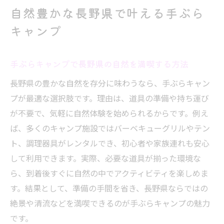
手ぶらキャンプが叶う長野県おすすめ施設
自然豊かな長野県で叶える手ぶら
を徹底解説
キャンプ
長野県の自然と手ぶらキャンプが人気の理
由
手ぶらキャンプで長野県の自然を満喫する方法
手ぶらキャンプで気軽に自然体験を始める
長野県の豊かな自然を存分に味わうなら、手ぶらキャン
コツ
プが最適な選択肢です。理由は、道具の準備や持ち運び
日帰りバーベキューなら長野で気軽に体験
が不要で、気軽に自然体験を始められるからです。例え
長野で楽しむ日帰りバーベキューとキャン
ば、多くのキャンプ施設ではバーベキューグリルやテン
プ体験
ト、調理器具がレンタルでき、初心者や家族連れも安心
手ぶらで行ける長野の日帰りバーベキュー
して利用できます。実際、必要な道具が揃った環境な
施設
ら、到着後すぐに自然の中でアクティビティを楽しめま
長野県の日帰りキャンプが人気のポイント
す。結果として、準備の手間を省き、長野県ならではの
日帰りで満足できる長野のバーベキュース
絶景や清流などを満喫できるのが手ぶらキャンプの魅力
ポット選び
です。