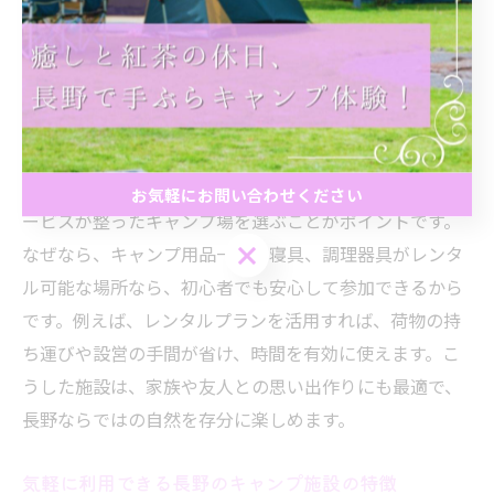
らに、雨天時でも利用可能な屋根付き施設を選ぶと、天
候に左右されず安心です。こうした工夫で、より気軽な
アウトドア体験が可能になります。
長野県で準備不要のキャンプを実現する方法
長野県で準備不要のキャンプを実現するには、設備やサ
お気軽にお問い合わせください
ービスが整ったキャンプ場を選ぶことがポイントです。
お気軽にお問い合わせください
なぜなら、キャンプ用品一式や寝具、調理器具がレンタ
ル可能な場所なら、初心者でも安心して参加できるから
です。例えば、レンタルプランを活用すれば、荷物の持
ち運びや設営の手間が省け、時間を有効に使えます。こ
うした施設は、家族や友人との思い出作りにも最適で、
長野ならではの自然を存分に楽しめます。
気軽に利用できる長野のキャンプ施設の特徴