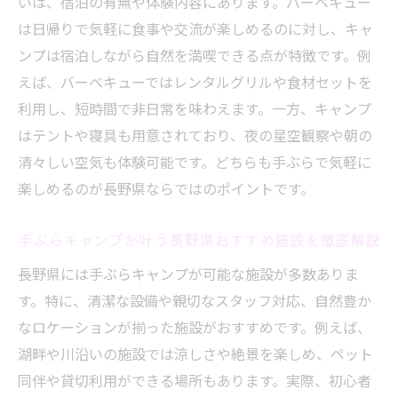
いは、宿泊の有無や体験内容にあります。バーベキュー
気軽に利用できる長野のキャンプ施設の特
は日帰りで気軽に食事や交流が楽しめるのに対し、キャ
徴
ンプは宿泊しながら自然を満喫できる点が特徴です。例
長野でキャンプを満喫したい方への実践ガイド
えば、バーベキューではレンタルグリルや食材セットを
長野でキャンプを満喫するための基本ポイ
利用し、短時間で非日常を味わえます。一方、キャンプ
ント
はテントや寝具も用意されており、夜の星空観察や朝の
清々しい空気も体験可能です。どちらも手ぶらで気軽に
手ぶらキャンプで失敗しない長野県の選び
楽しめるのが長野県ならではのポイントです。
方
長野の自然を楽しむキャンプ実践テクニッ
手ぶらキャンプが叶う長野県おすすめ施設を徹底解説
ク
長野県には手ぶらキャンプが可能な施設が多数ありま
バーベキューも充実できる長野キャンプの
す。特に、清潔な設備や親切なスタッフ対応、自然豊か
コツ
なロケーションが揃った施設がおすすめです。例えば、
長野県で快適なキャンプを実現する準備法
湖畔や川沿いの施設では涼しさや絶景を楽しめ、ペット
ファミリー向け長野のキャンプ・バーベキ
同伴や貸切利用ができる場所もあります。実際、初心者
ュー攻略