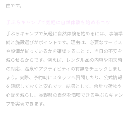
由です。
長野県で無料バーベキューとキャンプを楽
しむ方法
手ぶらキャンプで気軽に自然体験を始めるコツ
無料で利用できる長野のバーベキュー施設
手ぶらキャンプで気軽に自然体験を始めるには、事前準
活用術
備と施設選びがポイントです。理由は、必要なサービス
手ぶらでも無料で満喫できる長野県の魅力
や設備が揃っているかを確認することで、当日の不安を
コスパ最強！長野の無料バーベキュースポ
減らせるからです。例えば、レンタル品の内容や雨天時
ット
の対応、温泉やアクティビティの有無をチェックしまし
長野県で無料かつ手軽なバーベキュー体験
ょう。実際、予約時にスタッフへ質問したり、公式情報
を提案
を確認しておくと安心です。結果として、余計な荷物や
無料バーベキューとキャンプの安全な楽し
心配を減らし、長野県の自然を満喫できる手ぶらキャン
み方
プを実現できます。
コテージ宿泊とキャンプの組合せ体験を提案
長野県ならコテージとキャンプの両方を満