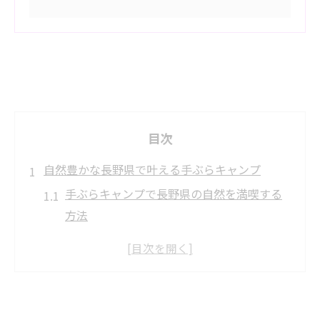
目次
自然豊かな長野県で叶える手ぶらキャンプ
手ぶらキャンプで長野県の自然を満喫する
方法
キャンプ初心者も安心の長野県手ぶら体験
の魅力
長野県で楽しむ手ぶらバーベキューとキャ
ンプの違い