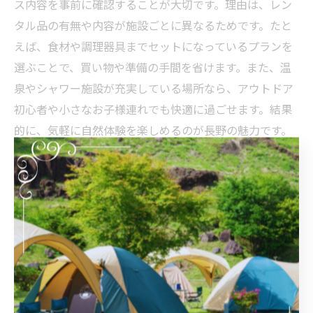
ス内容を事前に確認することが大切です。理由は、レン
タル品の有無や内容が施設ごとに異なるためです。たと
えば、食材や調理器具までセットになっているプランを
選ぶことで、買い物や準備の手間を省けます。また、温
泉やシャワー施設が充実している場所なら、アウトドア
初心者や小さなお子様連れでも快適に過ごせます。結果
的に、気軽に自然体験を楽しめるのが長野の魅力です。
手間いらずのバーベキュー体験が叶う長野のコツ
長野で手間いらずのバーベキューを実現するには、下準
備不要のプランやレンタルサービスを活用するのがコツ
です。なぜなら、食材や炭、調理器具がすべて用意され
ていれば、現地到着後すぐにバーベキューを始められる
からです。例えば、手ぶらプランを選択することで、事
前の買い出しや後片付けのストレスを軽減できます。さ