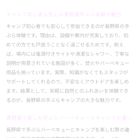
キャンプ気分も味わえる日帰りバーベキュ
キャンプ初心者も安心の長野県手ぶら体験の魅力
ーの魅力
長野県で日帰りバーベキューを快適に過ご
キャンプ初心者でも安心して参加できるのが長野県の手
す方法
ぶら体験です。理由は、設備や案内が充実しており、初
めての方でも戸惑うことなく過ごせるためです。例え
手間いらずのキャンプが楽しめる長野の魅力
ば、場内には電源付きサイトや清潔なシャワー、丁寧な
手間を省ける長野のキャンプ施設の選び方
説明が用意されている施設が多く、焚火やバーベキュー
レンタル充実で手間いらずな長野県キャン
用品も揃っています。実際、知識がなくてもスタッフが
プ事情
サポートしてくれるので、不安なくアウトドアを楽しめ
長野で手ぶらキャンプを楽しむためのポイ
ます。結果として、気軽に自然とのふれあいを体験でき
ント
るのが、長野県の手ぶらキャンプの大きな魅力です。
手間いらずのバーベキュー体験が叶う長野
のコツ
長野県で楽しむ手ぶらバーベキューとキャンプの違い
長野県で準備不要のキャンプを実現する方
長野県で手ぶらバーベキューとキャンプを楽しむ際の違
法