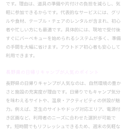
友人と満喫できる長野の手ぶらアウトドア
です。理由は、道具の準備や片付けの負担を減らし、気
体験
軽に参加できるからです。代表的なサービスには、グリ
長野で家族や友人と過ごすキャンプの魅力
ルや食材、テーブル・チェアのレンタルが含まれ、初心
者や忙しい方にも最適です。具体的には、現地で受付後
手ぶらキャンプでアウトドア初心者も安心
すぐにバーベキューを始められるシステムが多く、準備
の長野
の手間を大幅に省けます。アウトドア初心者も安心して
長野県の自然で家族と作る思い出キャンプ
利用できます。
術
アウトドア満喫！長野県で手軽に楽しむ方
長野県の日帰りキャンプが人気のポイント
法
長野県の日帰りキャンプが人気なのは、自然環境の豊か
さと施設の充実度が理由です。日帰りでもキャンプ気分
を味わえるサイトや、温泉・アクティビティの併設が魅
力。例えば、芝生のサイトやドッグ対応エリア、電源付
き区画など、利用者のニーズに合わせた選択が可能で
す。短時間でもリフレッシュできるため、週末の気軽な