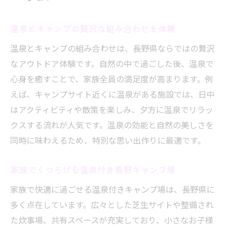
リーズナブルな料金で満喫する長野キャン
プ
温泉とキャンプの贅沢な組み合わせを体験
家族で安心して利用できるお得なキャンプ
温泉とキャンプの組み合わせは、長野県ならではの贅沢
場
なアウトドア体験です。自然の中で過ごした後、温泉で
安いキャンプ場ランキングを活用するコツ
心身を癒すことで、家族全員の満足度が高まります。例
コスパと快適さを両立する長野キャンプ術
えば、キャンプサイト近くに温泉がある施設では、日中
はアクティビティや散策を楽しみ、夕方に温泉でリラッ
クスする流れが人気です。温泉の効能と自然の美しさを
同時に味わえるため、特別な思い出作りに最適です。
家族でくつろげる温泉付き長野キャンプ場
家族で快適に過ごせる温泉付きキャンプ場は、長野県に
多く点在しています。広々とした芝生サイトや整備され
た炊事場、共有スペースが充実しており、小さなお子様