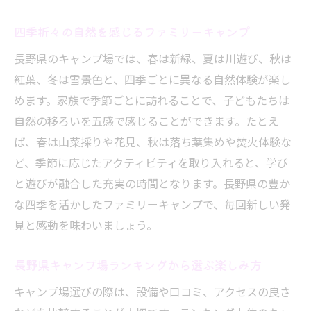
アスレチック充実の長野県キャンプの魅力
四季折々の自然を感じるファミリーキャンプ
長野県 キャンプ場 アスレチックで遊ぶ楽し
長野県のキャンプ場では、春は新緑、夏は川遊び、秋は
さ
紅葉、冬は雪景色と、四季ごとに異なる自然体験が楽し
子どもが夢中になるアスレチック体験の魅
めます。家族で季節ごとに訪れることで、子どもたちは
力
自然の移ろいを五感で感じることができます。たとえ
家族みんなが笑顔になるキャンプ場の選び
ば、春は山菜採りや花見、秋は落ち葉集めや焚火体験な
方
ど、季節に応じたアクティビティを取り入れると、学び
自然の中で遊べるアスレチック付きキャン
と遊びが融合した充実の時間となります。長野県の豊か
プ場
な四季を活かしたファミリーキャンプで、毎回新しい発
アスレチック充実のキャンプ場ランキング
見と感動を味わいましょう。
活用法
長野県キャンプ場ランキングから選ぶ楽しみ方
親子で楽しむ長野キャンプのアクティビテ
ィ
キャンプ場選びの際は、設備や口コミ、アクセスの良さ
穴場の長野県ファミリー向けキャンプを発見