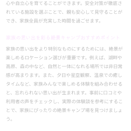
法
心や自立心を育てることができます。安全対策が徹底さ
れている施設を選ぶことで、親も安心して見守ることが
家族で使いやすいキャンプ場選びのコツ
でき、家族全員が充実した時間を過ごせます。
設備充実のキャンプ場で安心ステイを実現
初心者でも楽しめる長野県のキャンプ場案
家族の思い出を彩る絶景キャンプおすすめポイント
内
家族の思い出をより特別なものにするためには、絶景が
コテージ泊なら小さな子ども連れも安心
楽しめるロケーション選びが重要です。例えば、湖畔や
長野 キャンプ場 コテージで快適な家族旅行
高原、森の中など、自然と一体になれる場所では非日常
小さな子ども連れに最適なコテージ泊の魅
感が高まります。また、夕日や星空観察、温泉での癒し
力
タイムなど、家族みんなで楽しめる体験を組み合わせる
コテージ利用で快適なキャンプ体験を実現
と、忘れられない思い出が生まれます。事前に口コミや
設備充実の長野キャンプ場コテージ選び
利用者の声をチェックし、実際の体験談を参考にするこ
家族みんなが安心できるコテージ泊のポイ
とで、家族にぴったりの絶景キャンプ場を見つけましょ
ント
う。
長野県のコテージ付きキャンプ場徹底比較