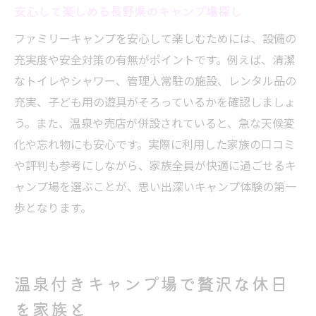
安心して楽しめる長野県のキャンプ場探し
絶景を満喫できる長野県キャンプ場の選び方
ファミリーキャンプを安心して楽しむためには、設備の
長野 キャンプ場 絶景スポットの選び方ガイ
充実度や安全対策の有無がポイントです。例えば、清潔
ド
なトイレやシャワー、管理人常駐の施設、レンタル品の
絶景を楽しむキャンプ場探しのポイント解
充実、子ども用の遊具がそろっているかを確認しましょ
説
う。また、温泉や売店が併設されていると、急な天候変
家族で感動体験！長野県の絶景キャンプ場
化や忘れ物にも安心です。実際に利用した家族の口コミ
キャンプと絶景の両方を満喫するには
や評判も参考にしながら、家族全員が快適に過ごせるキ
口コミで選ぶ長野絶景キャンプ場の魅力
ャンプ場を選ぶことが、思い出深いキャンプ体験の第一
四季の絶景とキャンプ体験を組み合わせる
歩となります。
方法
家族でコスパ重視の長野キャンプ場を楽しむ
長野県 キャンプ場 安い＆快適な選び方
温泉付きキャンプ場で贅沢な休日
コスパ重視で楽しむファミリーキャンプ
を家族と