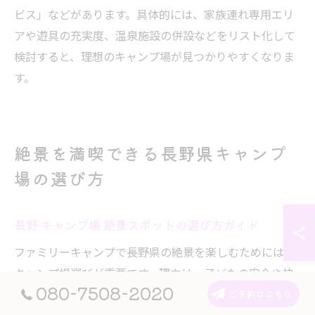
ビス」などがあります。具体的には、家族連れ専用エリ
アや遊具の充実度、温泉施設の併設などをリスト化して
検討すると、理想のキャンプ場が見つかりやすくなりま
す。
絶景を満喫できる長野県キャンプ
場の選び方
長野 キャンプ場 絶景スポットの選び方ガイド
ファミリーキャンプで長野県の絶景を楽しむためには、
キャンプ場選びが重要です。理由は、子どもの安全や快
080-7508-2020
適さ、設備の充実度が家族の満足度に大きく影響するた
ご予約はこちら