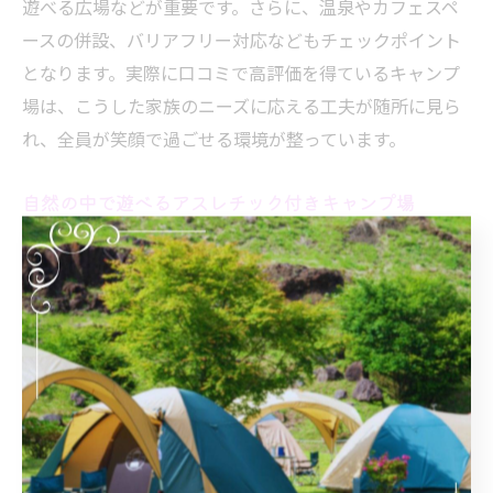
遊べる広場などが重要です。さらに、温泉やカフェスペ
ースの併設、バリアフリー対応などもチェックポイント
となります。実際に口コミで高評価を得ているキャンプ
場は、こうした家族のニーズに応える工夫が随所に見ら
れ、全員が笑顔で過ごせる環境が整っています。
自然の中で遊べるアスレチック付きキャンプ場
長野県には、自然の地形や森を活かしたアスレチック付
きキャンプ場が数多く存在します。例えば、森の中に設
けられたロープコースや木登り遊具、川辺の冒険ゾーン
など、四季折々の風景を楽しみながら遊べるのが特徴で
す。こうしたキャンプ場は、子どもたちが自然の中で自
由に遊び、発見や学びを得られる点が魅力となっていま
す。また、保護者も一緒に楽しめるアスレチックがある
ため、家族全員でアクティブに過ごすことができます。