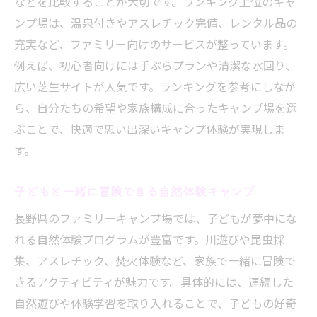
などを比較することが大切です。ランキング上位のキャ
長野 キャンプ場 穴場で静かな休日を満喫
ンプ場は、温泉付きやアスレチック完備、レンタル品の
充実など、ファミリー向けのサービスが整っています。
家族で過ごす穴場キャンプ場の魅力とは
例えば、初心者向けには手ぶらプランや清潔な水回り、
口コミで話題の穴場ファミリーキャンプ場
広い芝生サイトが人気です。ランキングを参考にしなが
選び
ら、自分たちの希望や家族構成に合ったキャンプ場を選
自然豊かな隠れ家キャンプ場の探し方
ぶことで、快適で思い出深いキャンプ体験が実現しま
長野県キャンプ場ランキングで見つける穴
す。
場
初心者にも安心な穴場キャンプ体験のコツ
子どもと一緒に冒険できる自然体験キャンプ
快適設備で初心者も安心な長野キャンプ場選び
長野県のファミリーキャンプ場では、子どもが夢中にな
初心者も安心できる長野県キャンプ場の設
れる自然体験プログラムが豊富です。川遊びや昆虫採
備
集、アスレチック、焚火体験など、家族で一緒に冒険で
快適なキャンプ体験を支える施設ポイント
きるアクティビティが魅力です。具体的には、連続した
長野県オートキャンプ場ランキングの活用
自然遊びや体験学習を取り入れることで、子どもの好奇