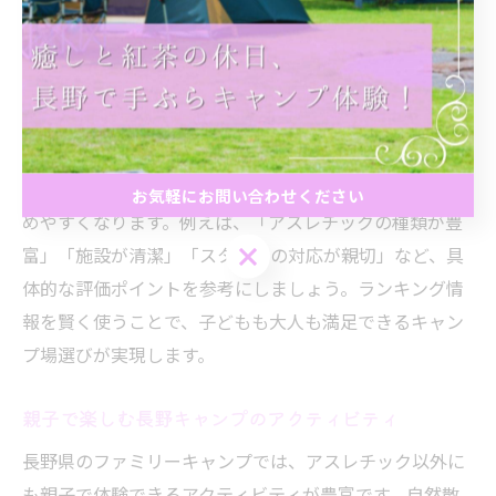
アスレチック充実のキャンプ場ランキング活用法
アスレチックが充実したキャンプ場を効率的に選ぶに
は、ランキングサイトや口コミ情報の活用が効果的で
す。各キャンプ場のアスレチック内容や設備、実際の利
用者の評価を比較することで、家族に最適な場所を見極
お気軽にお問い合わせください
めやすくなります。例えば、「アスレチックの種類が豊
お気軽にお問い合わせください
富」「施設が清潔」「スタッフの対応が親切」など、具
体的な評価ポイントを参考にしましょう。ランキング情
報を賢く使うことで、子どもも大人も満足できるキャン
プ場選びが実現します。
親子で楽しむ長野キャンプのアクティビティ
長野県のファミリーキャンプでは、アスレチック以外に
も親子で体験できるアクティビティが豊富です。自然散