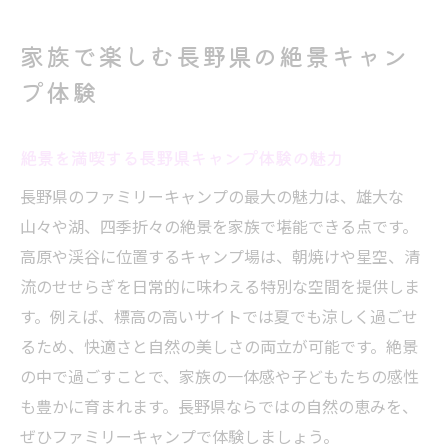
子どもと一緒に冒険できる自然体験キャン
プ
家族で楽しむ長野県の絶景キャン
家族の思い出を彩る絶景キャンプおすすめ
プ体験
ポイント
安心して楽しめる長野県のキャンプ場探し
絶景を満喫する長野県キャンプ体験の魅力
温泉付きキャンプ場で贅沢な休日を家族と
長野県のファミリーキャンプの最大の魅力は、雄大な
温泉とキャンプの贅沢な組み合わせを体験
山々や湖、四季折々の絶景を家族で堪能できる点です。
家族でくつろげる温泉付き長野キャンプ場
高原や渓谷に位置するキャンプ場は、朝焼けや星空、清
長野 キャンプ場 温泉付きの選び方と魅力
流のせせらぎを日常的に味わえる特別な空間を提供しま
自然の中で温泉を楽しむ休日キャンプのす
す。例えば、標高の高いサイトでは夏でも涼しく過ごせ
すめ
るため、快適さと自然の美しさの両立が可能です。絶景
の中で過ごすことで、家族の一体感や子どもたちの感性
子どもと一緒に楽しめる温泉キャンプのポ
も豊かに育まれます。長野県ならではの自然の恵みを、
イント
ぜひファミリーキャンプで体験しましょう。
キャンプ初心者も安心な温泉施設の活用法