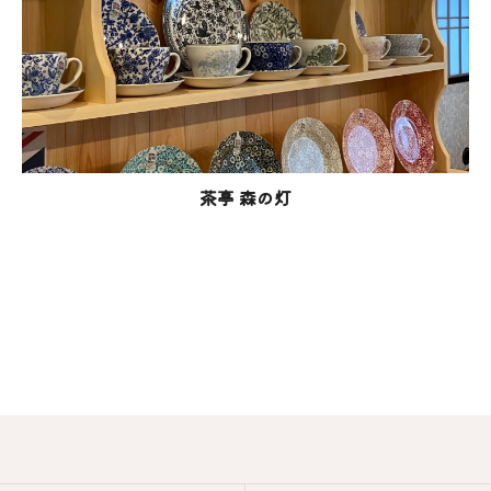
茶亭 森の灯