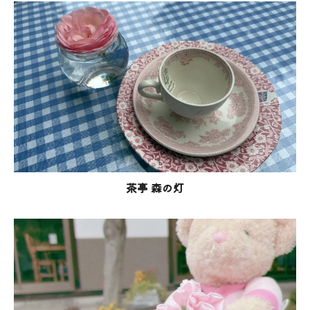
茶亭 森の灯